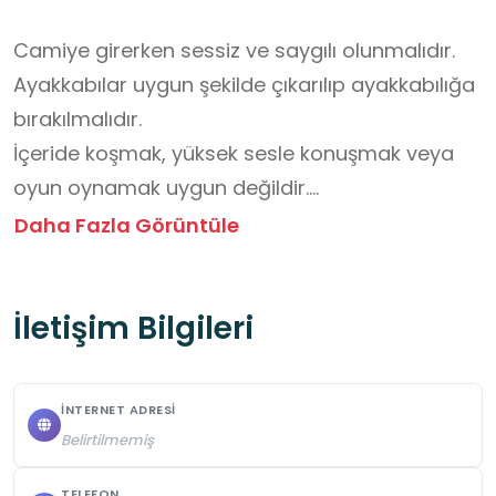
Camiye girerken sessiz ve saygılı olunmalıdır.

Ayakkabılar uygun şekilde çıkarılıp ayakkabılığa 
bırakılmalıdır.

İçeride koşmak, yüksek sesle konuşmak veya 
oyun oynamak uygun değildir.

Namaz kılan büyüklerin dikkatini dağıtmamaya 
Daha Fazla Görüntüle
özen gösterilmelidir.

Cami eşyaları (halılar, seccadeler, kitaplar vb.) 
İletişim Bilgileri
temiz tutulmalı ve bu eşyalara zarar 
verilmemelidir.

Çöpler mutlaka çöp kutusuna atılmalıdır.

İNTERNET ADRESI
Cami, ibadet ve huzur yeri olduğu için 
Belirtilmemiş
telefonsuz, gürültüsüz bir ortam sağlanmalıdır.

TELEFON