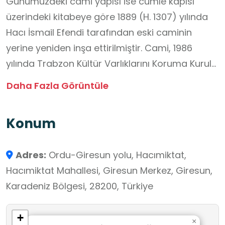
Günümüzdeki cami yapısı ise cümle kapısı
üzerindeki kitabeye göre 1889 (H. 1307) yılında
Hacı İsmail Efendi tarafından eski caminin
yerine yeniden inşa ettirilmiştir. Cami, 1986
yılında Trabzon Kültür Varlıklarını Koruma Kurulu
tarafından tescillenmiş olup 2011 yılında
Daha Fazla Görüntüle
kapsamlı bir restorasyondan geçirilmiştir. Kâgir
sistemle inşa edilen yapı, uzunlamasına
Konum
dikdörtgen planlıdır. Beden duvarlarında
düzgün yonu bazalt taşı; son cemaat yeri,
Adres:
Ordu-Giresun yolu, Hacımiktat,
pencere söveleri, minare gibi bölümlerde ise
Hacımiktat Mahallesi, Giresun Merkez, Giresun,
kesme andezit taş kullanılmıştır. Ana ibadet
Karadeniz Bölgesi, 28200, Türkiye
alanı, sekiz adet ayakla taşınan sekizgen
kasnaklı bir kubbe ile örtülüdür. Kubbeye geçiş
+
pandantiflerle sağlanmış, özellikle minber
×