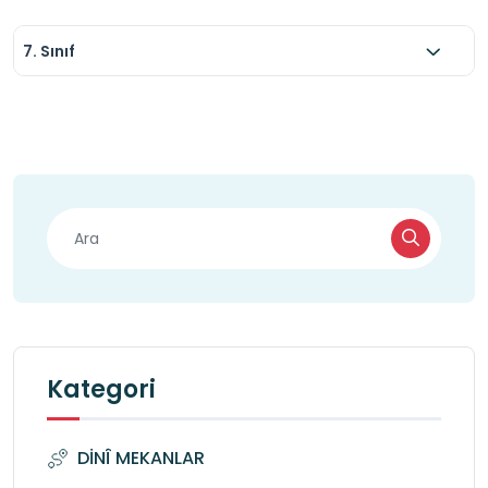
dağıtacak davranışlardan kaçınmaya dikkat 
7. Sınıf
edin.
Kategori
DİNÎ MEKANLAR