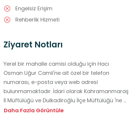
Engelsiz Erişim
Rehberlik Hizmeti
Ziyaret Notları
Yerel bir mahalle camisi olduğu için Hacı 
Osman Uğur Camii'ne ait özel bir telefon 
numarası, e-posta veya web adresi 
bulunmamaktadır. İdari olarak Kahramanmaraş 
İl Müftülüğü ve Dulkadiroğlu İlçe Müftülüğü 'ne 
bağlıdır. Gerekli durumlarda bu kurumlarla 
Daha Fazla Görüntüle
iletişime geçilebilir.

Ziyaretçi Notları
