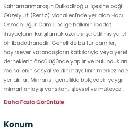
Kahramanmaraş'ın Dulkadiroğlu ilçesine bağlı
Güzelyurt (Bertiz) Mahallesi'nde yer alan Hacı
Osman Uğur Camii, bölge halkının ibadet
ihtiyaçlarını karşılamak üzere inşa edilmiş yerel
bir ibadethanedir. Genellikle bu tür camiler,
hayırsever vatandaşların katkılarıyla veya yerel
derneklerin öncülüğünde yapılır ve bulundukları
mahallenin sosyal ve dini hayatının merkezinde
yer alırlar. Mimarisi, genellikle bölgedeki yaygın
mimari anlayışı yansıtan, işlevsel ve mütevazı
bir tasarıma sahiptir. İç mekânında mihrap,
Daha Fazla Görüntüle
minber ve vaaz kürsüsü gibi temel unsurları
barındıran cami, sadece bir ibadet mekânı
Konum
olmanın ötesinde, mahalle sakinlerinin bir