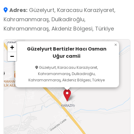
araya geldiği, cenaze ve bayram gibi önemli
Adres:
Güzelyurt, Karacasu Karaziyaret,
günlerde toplandığı bir merkez işlevi görür.
Kahramanmaraş, Dulkadiroğlu,
İsmini, yapımına öncülük eden veya arsasını
Kahramanmaraş, Akdeniz Bölgesi, Türkiye
bağışlayan Hacı Osman Uğur isimli bir
hayırseverden aldığı tahmin edilmektedir.
×
+
Güzelyurt Bertizler Hacı Osman
Uğur camii
−
Güzelyurt, Karacasu Karaziyaret,
Kahramanmaraş, Dulkadiroğlu,
Kahramanmaraş, Akdeniz Bölgesi, Türkiye