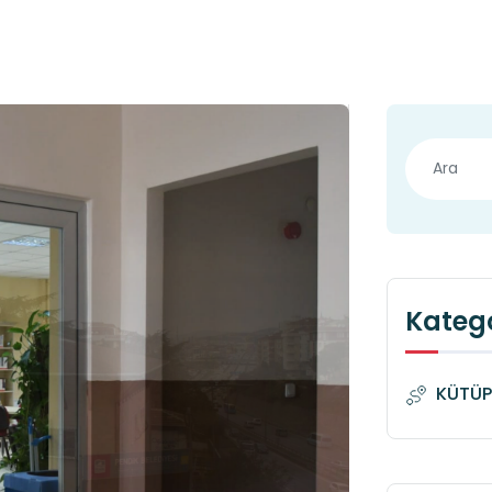
Katego
KÜTÜP