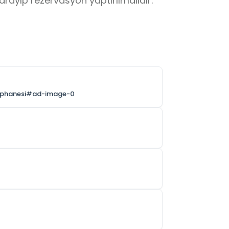
arayıp rezervasyon yaptırılmalıdır.
utuphanesi#ad-image-0