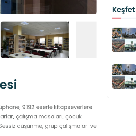
Keşfet
esi
üphane, 9.192 eserle kitapseverlere
ayarlar, çalışma masaları, çocuk
Sessiz düşünme, grup çalışmaları ve