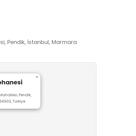
i, Pendik, İstanbul, Marmara
×
phanesi
ahallesi, Pendik,
34903, Türkiye