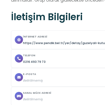
alınmalıdır. Grup olarak gidilecekse önceden 
İletişim Bilgileri
İNTERNET ADRESI
https://www.pendik.bel.tr/yer/detay/guzelyali-k
TELEFON
0216 493 79 73
E-POSTA
Belirtilmemiş
SANAL MÜZE ADRESI
Belirtilmemiş