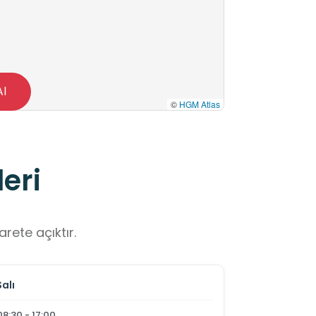
Al
©
HGM Atlas
eri
rete açıktır.
Salı
08:30 - 17:00