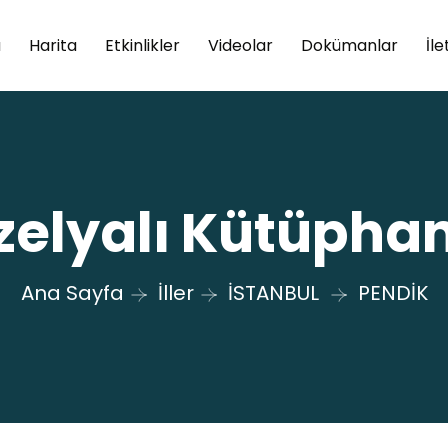
a
Harita
Etkinlikler
Videolar
Dokümanlar
İle
zelyalı Kütüphan
Ana Sayfa
İller
İSTANBUL
PENDİK