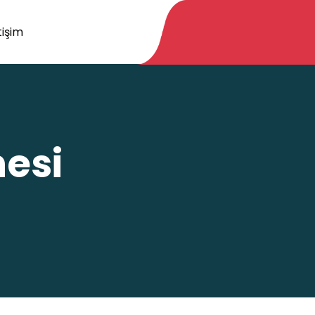
tişim
esi