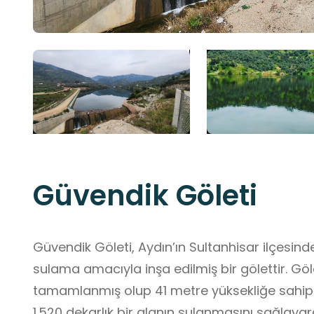
Güvendik Göleti
Güvendik Göleti, Aydın’ın Sultanhisar ilçesin
sulama amacıyla inşa edilmiş bir gölettir. Göle
tamamlanmış olup 41 metre yüksekliğe sahip t
1.520 dekarlık bir alanın sulanmasını sağlaya