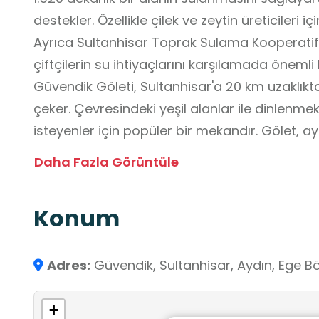
destekler. Özellikle çilek ve zeytin üreticileri 
Ayrıca Sultanhisar Toprak Sulama Kooperatifi
çiftçilerin su ihtiyaçlarını karşılamada önemli 
Güvendik Göleti, Sultanhisar'a 20 km uzaklıkta
çeker. Çevresindeki yeşil alanlar ile dinlenm
isteyenler için popüler bir mekandır. Gölet, a
yapmak isteyenler için de uygun bir alan suna
Daha Fazla Görüntüle
Konum
Adres:
Güvendik, Sultanhisar, Aydın, Ege Bö
+