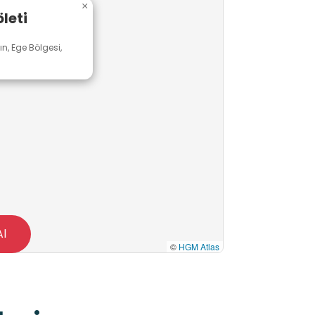
×
leti
n, Ege Bölgesi,
Al
©
HGM Atlas