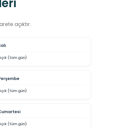
eri
rete açıktır.
Salı
Açık (tüm gün)
Perşembe
Açık (tüm gün)
Cumartesi
Açık (tüm gün)