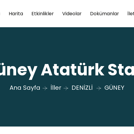
a
Harita
Etkinlikler
Videolar
Dokümanlar
İle
üney Atatürk Sta
Ana Sayfa
İller
DENİZLİ
GÜNEY