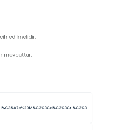
h edilmelidir.

ar mevcuttur.
%C4%B0l%C3%A7e%20M%C3%BCd%C3%BCrl%C3%B