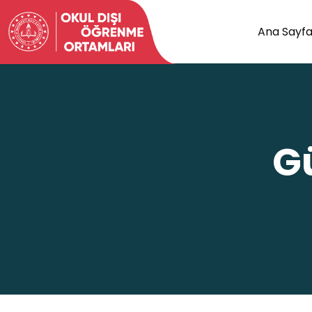
Ana Sayf
G