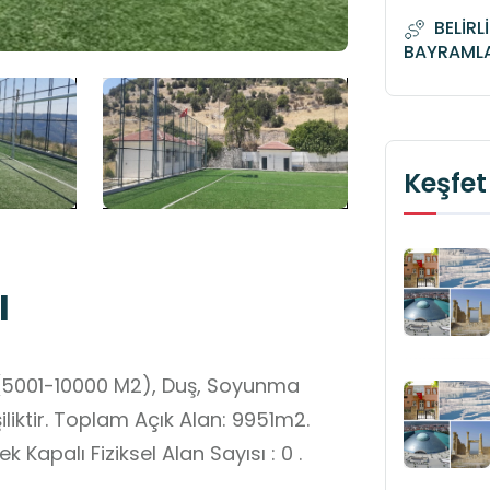
BELİRL
BAYRAML
Keşfet
ı
aha(5001-10000 M2), Duş, Soyunma
iliktir. Toplam Açık Alan: 9951m2.