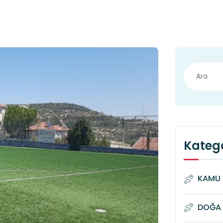
Katego
KAMU 
DOĞA 