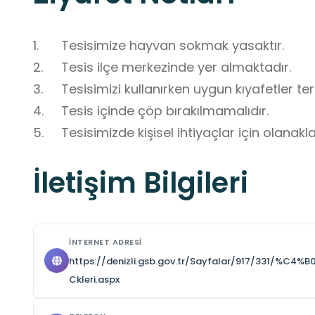
1.	Tesisimize hayvan sokmak yasaktır. 

2.	Tesis ilçe merkezinde yer almaktadır.

3.	Tesisimizi kullanırken uygun kıyafetler terci
4.	Tesis içinde çöp bırakılmamalıdır.

5.	Tesisimizde kişisel ihtiyaçlar için olanakl
İletişim Bilgileri
İNTERNET ADRESI
https://denizli.gsb.gov.tr/Sayfalar/917/331/
Ckleri.aspx