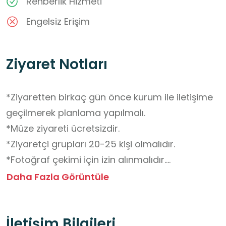
Rehberlik Hizmeti
Engelsiz Erişim
Ziyaret Notları
*Ziyaretten birkaç gün önce kurum ile iletişime 
geçilmerek planlama yapılmalı.

*Müze ziyareti ücretsizdir.

*Ziyaretçi grupları 20-25 kişi olmalıdır.

*Fotoğraf çekimi için izin alınmalıdır.

*Ziyaret sırasında sessiz olunmalıdır.

Daha Fazla Görüntüle
*Müze içerisinde yiyecek ve içecek tüketmek 
yasaktır.

İletişim Bilgileri
*İki ders saati sürelik planlama yeterli 