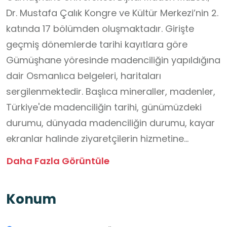
Dr. Mustafa Çalık Kongre ve Kültür Merkezi’nin 2.
katında 17 bölümden oluşmaktadır. Girişte
geçmiş dönemlerde tarihi kayıtlara göre
Gümüşhane yöresinde madenciliğin yapıldığına
dair Osmanlıca belgeleri, haritaları
sergilenmektedir. Başlıca mineraller, madenler,
Türkiye'de madenciliğin tarihi, günümüzdeki
durumu, dünyada madenciliğin durumu, kayar
ekranlar halinde ziyaretçilerin hizmetine
sunulmuştur. Yörede sınırlı da olsa el sanatları,
Daha Fazla Görüntüle
maden ürünlerine özellikle gümüşe dayalı
ürünler üretilmektedir. Onlardan bir sergi alanı
Konum
eski maden kıyafetleriyle ilgili bir sergi bölümü,
seyyahların gözüyle Gümüşhane yöresindeki