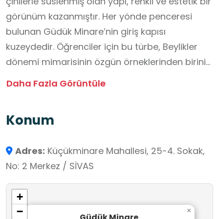
çinilerle süslenmiş olan yapı, renkli ve estetik bir
görünüm kazanmıştır. Her yönde penceresi
bulunan Güdük Minare’nin giriş kapısı
kuzeydedir. Öğrenciler için bu türbe, Beylikler
dönemi mimarisinin özgün örneklerinden birini
yerinde görme ve yerel tarih bilinci kazanma
Daha Fazla Görüntüle
açısından değerli bir öğrenme alanıdır.
Konum
Adres:
Küçükminare Mahallesi, 25-4. Sokak,
No: 2 Merkez / SİVAS
+
−
×
Güdük Minare