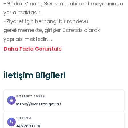
-Güdük Minare, Sivas’ın tarihi kent meydanında 
yer almaktadır. 

-Ziyaret için herhangi bir randevu 
gerekmemekte, girişler ücretsiz olarak 
yapılabilmektedir. 

-Tarihi bir eser olduğu için sessiz olunmalı, 
Daha Fazla Görüntüle
yapıya zarar verecek davranışlardan 
kaçınılmalı ve çevre temizliğine özen 
İletişim Bilgileri
gösterilmelidir.
İNTERNET ADRESI
https://sivas.ktb.gov.tr/
TELEFON
346 280 17 00