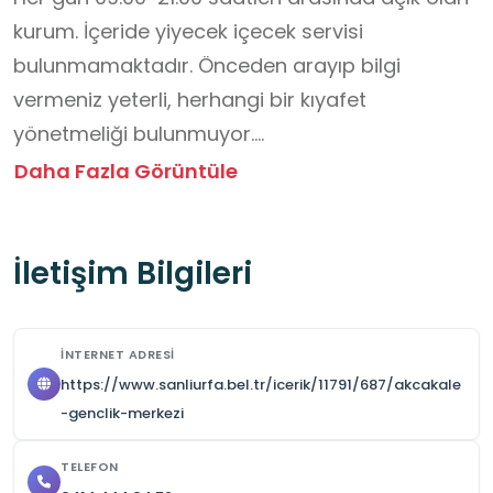
kurum. İçeride yiyecek içecek servisi 
bulunmamaktadır. Önceden arayıp bilgi 
vermeniz yeterli, herhangi bir kıyafet 
yönetmeliği bulunmuyor.

İnstagram: 
Daha Fazla Görüntüle
https://www.instagram.com/gsb_akcakalegm/
İletişim Bilgileri
İNTERNET ADRESI
https://www.sanliurfa.bel.tr/icerik/11791/687/akcakale
-genclik-merkezi
TELEFON