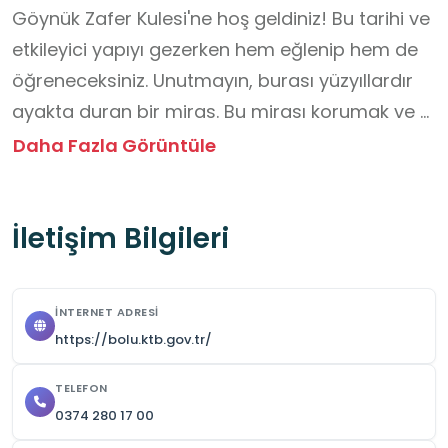
Göynük Zafer Kulesi'ne hoş geldiniz! Bu tarihi ve 
etkileyici yapıyı gezerken hem eğlenip hem de 
öğreneceksiniz. Unutmayın, burası yüzyıllardır 
ayakta duran bir miras. Bu mirası korumak ve 
keyifli bir gezi geçirmek için aşağıdaki 
Daha Fazla Görüntüle
notlarımıza dikkat edelim:

1. Güvenlik Her Şeyden Önce Gelir: Kuleye 
İletişim Bilgileri
tırmanırken veya etrafında gezerken lütfen 
büyüklerinizi dinleyin ve onlarla birlikte hareket 
edin. Korkuluklara fazla yaslanmayın ve 
İNTERNET ADRESI
koşuşturmaktan kaçının. Merdivenlerde dikkatli 
https://bolu.ktb.gov.tr/
olun, acele etmeyin.

2. Dokunmadan Gözlem Yapın: Kuledeki taşlar, 
TELEFON
0374 280 17 00
ahşap detaylar veya sergilenen objeler çok eski 