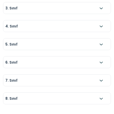
7. Göl çevresinde özel sektörce işletilen bir tesis 
dışında yeme-içme mekanları kısıtlıdır.
3. Sınıf
4. Sınıf
5. Sınıf
6. Sınıf
7. Sınıf
8. Sınıf