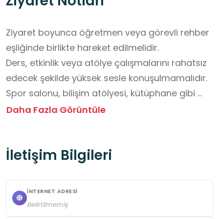
Ziyaret Notları
Ziyaret boyunca öğretmen veya görevli rehber 
eşliğinde birlikte hareket edilmelidir.

Ders, etkinlik veya atölye çalışmalarını rahatsız 
edecek şekilde yüksek sesle konuşulmamalıdır.

Spor salonu, bilişim atölyesi, kütüphane gibi 
alanlardaki araç ve gereçler özenle kullanılmalı, 
Daha Fazla Görüntüle
zarar verilmemelidir.

Etkinlik alanlarına yiyecek ve içecek 
İletişim Bilgileri
sokulmamalıdır.

Görevlilerin ve eğitmenlerin yönlendirmelerine 
eksiksiz uyulmalıdır.

İNTERNET ADRESI
Arkadaşlarınıza, merkezin çalışanlarına ve 
Belirtilmemiş
oradaki diğer gençlere karşı nazik ve saygılı 