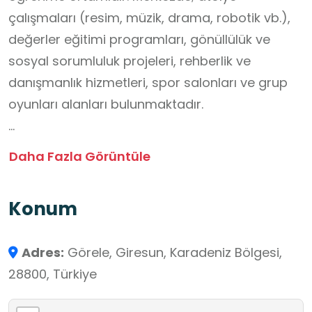
çalışmaları (resim, müzik, drama, robotik vb.),
değerler eğitimi programları, gönüllülük ve
sosyal sorumluluk projeleri, rehberlik ve
danışmanlık hizmetleri, spor salonları ve grup
oyunları alanları bulunmaktadır.
Bu merkez, özellikle Sosyal Bilgiler dersinin
Daha Fazla Görüntüle
toplumsal roller, gönüllülük, aktif vatandaşlık
gibi kavramlarını pekiştirmek adına okul dışı
Konum
uygulama sahası sunar.
Adres:
Görele, Giresun, Karadeniz Bölgesi,
28800, Türkiye