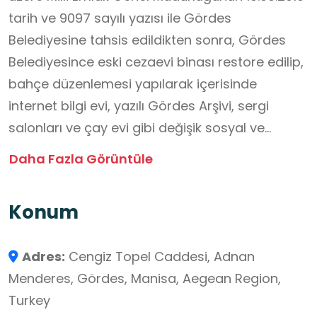
tarih ve 9097 sayılı yazısı ile Gördes
Belediyesine tahsis edildikten sonra, Gördes
Belediyesince eski cezaevi binası restore edilip,
bahçe düzenlemesi yapılarak içerisinde
internet bilgi evi, yazılı Gördes Arşivi, sergi
salonları ve çay evi gibi değişik sosyal ve
kültürel etkinlik alanları oluşturuldu.
Daha Fazla Görüntüle
Gördes Belediyesi Kültür Evi öğrencilerin yerel
tarih, kültür ve gelenekleri yerinde
Konum
gözlemleyerek öğrenmelerine imkân
tanımaktadır. Müzede sergilenen geleneksel
Adres:
Cengiz Topel Caddesi, Adnan
eşyalar, kıyafetler, el sanatları ve yöresel
Menderes, Gördes, Manisa, Aegean Region,
yaşam örnekleri, derslerde edinilen bilgilerin
Turkey
somutlaştırılmasına katkı sağlamaktadır.