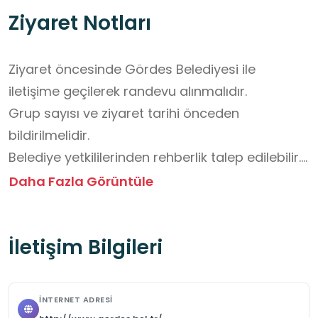
Ziyaret Notları
Ziyaret öncesinde Gördes Belediyesi ile 
iletişime geçilerek randevu alınmalıdır.  

Grup sayısı ve ziyaret tarihi önceden 
bildirilmelidir.  

Belediye yetkililerinden rehberlik talep edilebilir.

Kültür Evi genellikle ücretsizdir, ancak özel 
Daha Fazla Görüntüle
etkinlik veya rehberlik hizmeti varsa ücret 
durumu önceden sorulmalıdır.

İletişim Bilgileri
Kültür Evi içinde yiyecek ve içecek 
tüketilmemelidir. 

Öğrenciler için dışarıda uygun bir mola alanı 
İNTERNET ADRESI
planlanmalıdır. Öğrencilerin güvenliği için yeterli 