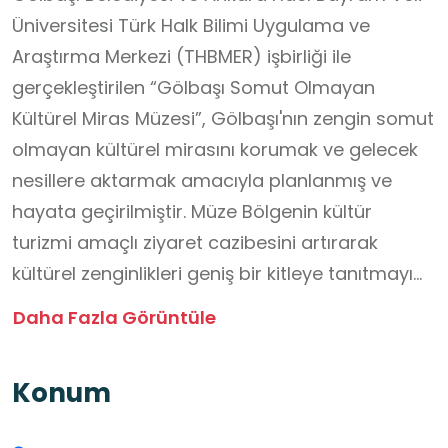
Üniversitesi Türk Halk Bilimi Uygulama ve
Araştırma Merkezi (THBMER) işbirliği ile
gerçekleştirilen “Gölbaşı Somut Olmayan
Kültürel Miras Müzesi”, Gölbaşı'nın zengin somut
olmayan kültürel mirasını korumak ve gelecek
nesillere aktarmak amacıyla planlanmış ve
hayata geçirilmiştir. Müze Bölgenin kültür
turizmi amaçlı ziyaret cazibesini artırarak
kültürel zenginlikleri geniş bir kitleye tanıtmayı
hedeflemektedir. Proje kapsamında Gölbaşı
Daha Fazla Görüntüle
ilçesine bağlı 54 mahallede 203 kaynak kişi ile
gerçekleştirilen uzun süreli bir alan çalışması
Konum
yapılmıştır. Ankara Hacı Bayram Veli Üniversitesi
Türk Halk Bilimi Bölümü Öğretim Elemanları ve