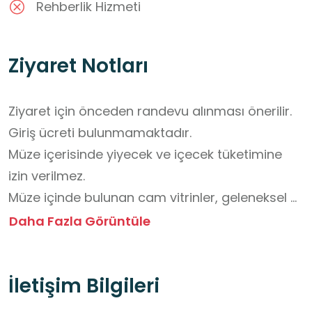
Rehberlik Hizmeti
Ziyaret Notları
Ziyaret için önceden randevu alınması önerilir.

Giriş ücreti bulunmamaktadır.

Müze içerisinde yiyecek ve içecek tüketimine 
izin verilmez.

Müze içinde bulunan cam vitrinler, geleneksel el 
sanatları örnekleri ve uygulama alanları 
Daha Fazla Görüntüle
çevresinde dikkatli olunması, alanın düzenine 
ve kültürel mirasın korunmasına özen 
İletişim Bilgileri
gösterilmesi gerekmektedir.