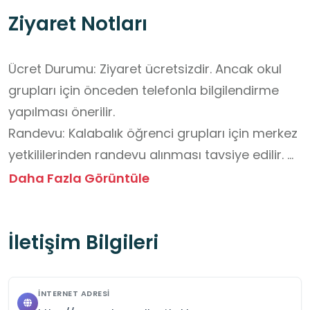
Ziyaret Notları
Ücret Durumu: Ziyaret ücretsizdir. Ancak okul 
grupları için önceden telefonla bilgilendirme 
yapılması önerilir.

Randevu: Kalabalık öğrenci grupları için merkez 
yetkililerinden randevu alınması tavsiye edilir. 
Böylece rehberlik ve atölye alanlarının 
Daha Fazla Görüntüle
uygunluğu garanti altına alınabilir.

Yiyecek–İçecek: Merkez içinde yiyecek–içecek 
İletişim Bilgileri
tüketimi sınırlıdır. Öğrencilerin su şişeleri 
yanında olabilir; atıştırmalıklar bahçe/uygun dış 
alanda öğretmen kontrolünde tüketilmelidir. 
İNTERNET ADRESI
Atık çıkarmayan ambalaj tercih edilmesi önerilir 