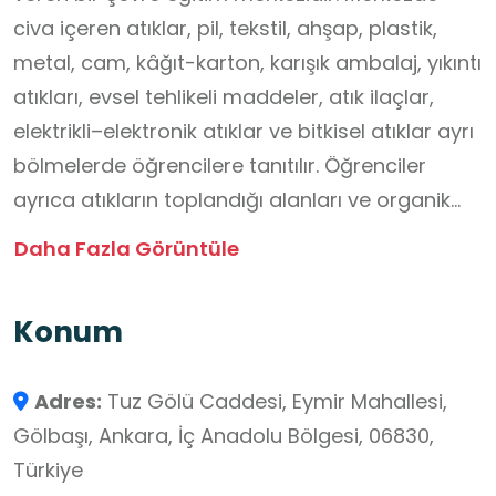
civa içeren atıklar, pil, tekstil, ahşap, plastik,
metal, cam, kâğıt-karton, karışık ambalaj, yıkıntı
atıkları, evsel tehlikeli maddeler, atık ilaçlar,
elektrikli–elektronik atıklar ve bitkisel atıklar ayrı
bölmelerde öğrencilere tanıtılır. Öğrenciler
ayrıca atıkların toplandığı alanları ve organik
atıkların kompost makinesinde geri
Daha Fazla Görüntüle
dönüştürüldüğü bölümü gezerek süreci yerinde
görür. Tamamen atık malzemelerden yapılan
Konum
uçak, fincan, kayık gibi maketler aracılığıyla geri
dönüşümün ekonomik ve çevresel önemi
Adres:
Tuz Gölü Caddesi, Eymir Mahallesi,
somut örneklerle anlatılır. Sıfır Atık Eğitim
Gölbaşı, Ankara, İç Anadolu Bölgesi, 06830,
Merkezi’nde izletilen animasyon filmiyle iklim
Türkiye
krizi ve kuraklık konusunda farkındalık