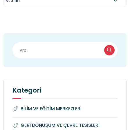
8. Sınıf
geri dönüşüm etkinlikleri için atık örnekleri 
(kâğıt, kapak vb.) almak isteyebilir; bu durum 
için merkezden izin alınmalıdır.

Sıfır Atık Eğitim Merkezinde Öğrenciler için 
Eğitim Verilmektedir
Kategori
BİLİM VE EĞİTİM MERKEZLERİ
GERİ DÖNÜŞÜM VE ÇEVRE TESİSLERİ