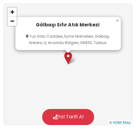
kazandırılır; taş boyama gibi etkinliklerle
+
öğrenme pekiştirilir. Amaç atıkları “milli servet”
−
×
olarak görerek, merkezin hem doğa hem
Gölbaşı Sıfır Atık Merkezi
ekonomi için önemli bir işlev taşıdığını ve
Tuz Gölü Caddesi, Eymir Mahallesi, Gölbaşı,
çocukların daha bilinçli bireyler olarak yetişmesi
Ankara, İç Anadolu Bölgesi, 06830, Türkiye
için bu çalışmaları sürdürmektir.
Yol Tarifi Al
©
HGM Atlas