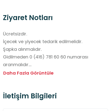
Ziyaret Notları
Ücretsizdir.

İçecek ve yiyecek tedarik edilmelidir.

Şapka alınmalıdır.

Gidilmeden 0 (416) 781 60 60 numarası 
aranmalıdır.

Rehberlik hizmetleri vardır.

Daha Fazla Görüntüle
Güvenilir bir alan ziyareti için öğrenciler grup 
halinde içeri alınmalıdır.
İletişim Bilgileri