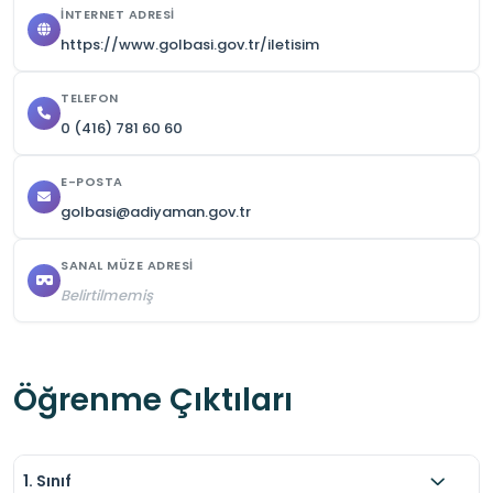
İNTERNET ADRESI
https://www.golbasi.gov.tr/iletisim
TELEFON
0 (416) 781 60 60
E-POSTA
golbasi@adiyaman.gov.tr
SANAL MÜZE ADRESI
Belirtilmemiş
Öğrenme Çıktıları
1. Sınıf