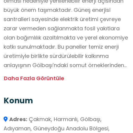
olması nedeniyle yenilenebilir enerji açısından
büyük önem taşımaktadır. Güneş enerjisi
santralleri sayesinde elektrik üretimi çevreye
zarar vermeden sağlanmakta fosil yakıtlara
olan bağımlılık azaltılmakta ve yerel ekonomiye
katkı sunulmaktadır. Bu paneller temiz enerji
üretimiyle birlikte sürdürülebilir kalkınma
anlayışının Gölbaşı’ndaki somut örneklerinden
biri olarak öne çıkmakta; çevre bilinci, enerji
Daha Fazla Görüntüle
tasarrufu ve doğaya saygı gibi değerleri
desteklemektedir.
Konum
Gölbaşı’ndaki güneş panelleri, okul dışı
Adres:
Çakmak, Harmanlı, Gölbaşı,
öğrenme ortamı olarak da önemli faydalar
Adıyaman, Güneydoğu Anadolu Bölgesi,
sağlar. Öğrenciler bu alanlarda yenilenebilir