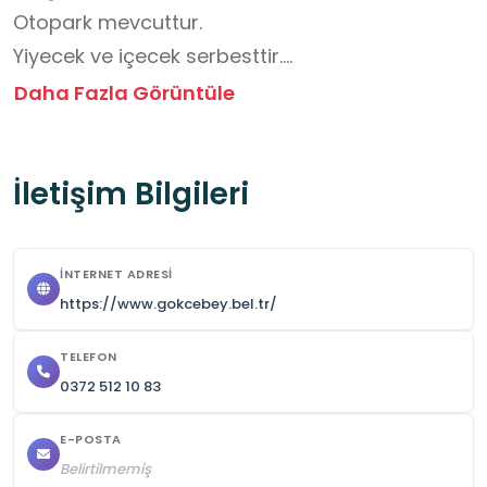
Otopark mevcuttur.

Yiyecek ve içecek serbesttir.

Yapılacak etkinliğin içeriğine göre Gökçebey 
Daha Fazla Görüntüle
Belediyesi ile iletişime geçilmelidir.
İletişim Bilgileri
İNTERNET ADRESI
https://www.gokcebey.bel.tr/
TELEFON
0372 512 10 83
E-POSTA
Belirtilmemiş