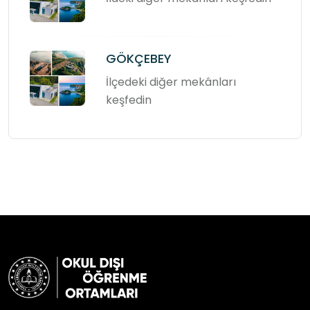
GÖKÇEBEY
İlçedeki diğer mekânları
keşfedin