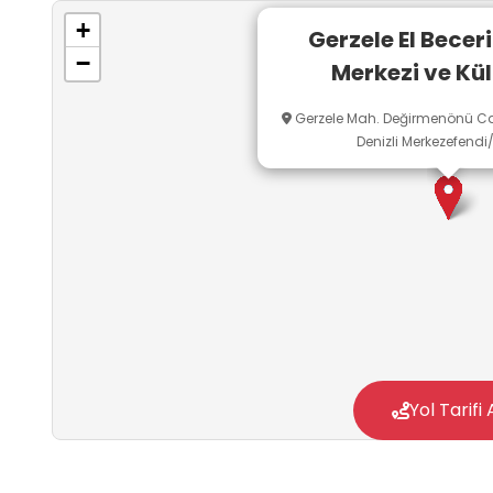
+
Gerzele El Beceri
−
Merkezi ve Kül
Gerzele Mah. Değirmenönü Ca
Denizli Merkezefendi/
Yol Tarifi 