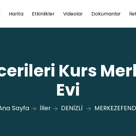
a
Harita
Etkinlikler
Videolar
Dokümanlar
İle
cerileri Kurs Mer
Evi
Ana Sayfa
İller
DENİZLİ
MERKEZEFEND