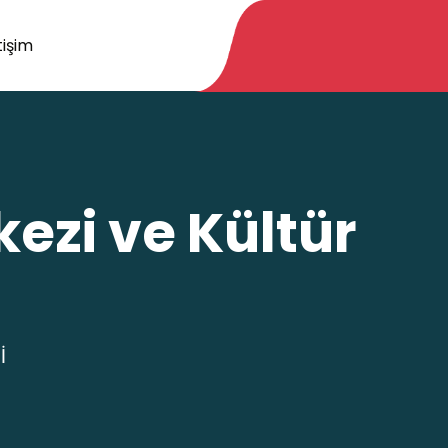
tişim
kezi ve Kültür
İ