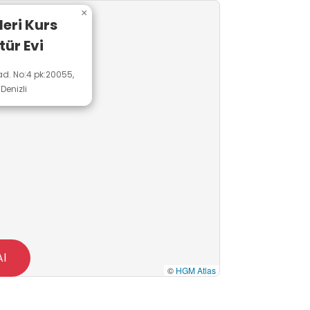
×
leri Kurs
tür Evi
d. No:4 pk:20055,
Denizli
Al
©
HGM Atlas