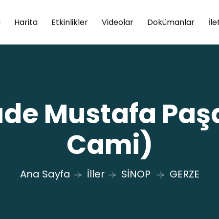
a
Harita
Etkinlikler
Videolar
Dokümanlar
İle
de Mustafa Paşa
Cami)
Ana Sayfa
İller
SİNOP
GERZE