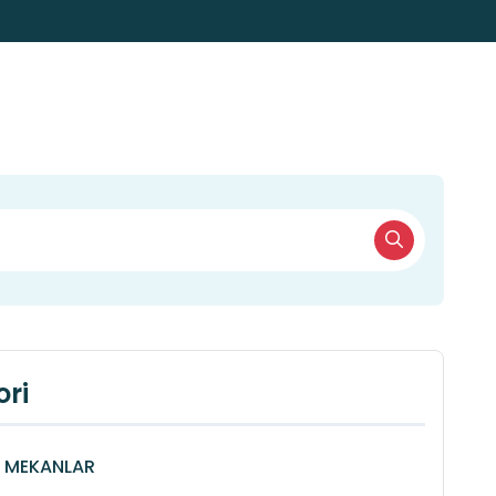
ri
Î MEKANLAR