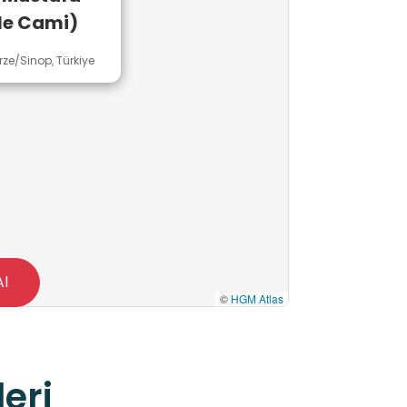
le Cami)
rze/Sinop, Türkiye
Al
©
HGM Atlas
eri