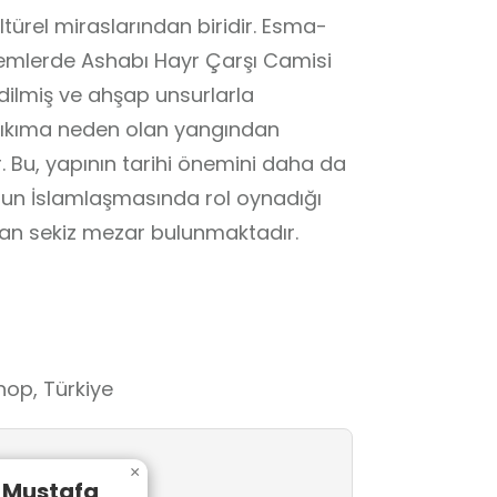
ltürel miraslarından biridir. Esma-
nemlerde Ashabı Hayr Çarşı Camisi
edilmiş ve ahşap unsurlarla
 yıkıma neden olan yangından
. Bu, yapının tarihi önemini daha da
lan sekiz mezar bulunmaktadır.
nop, Türkiye
×
 Mustafa