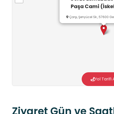
Paşa Cami (İske
Çarşı, Şenyücel Sk., 57600 Ge
Yol Tarifi 
Ziyaret Gün ve Saatl