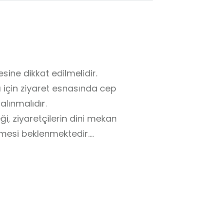
ine dikkat edilmelidir.

için ziyaret esnasında cep 
lınmalıdır.

i, ziyaretçilerin dini mekan 
esi beklenmektedir.

atılmamalıdır.