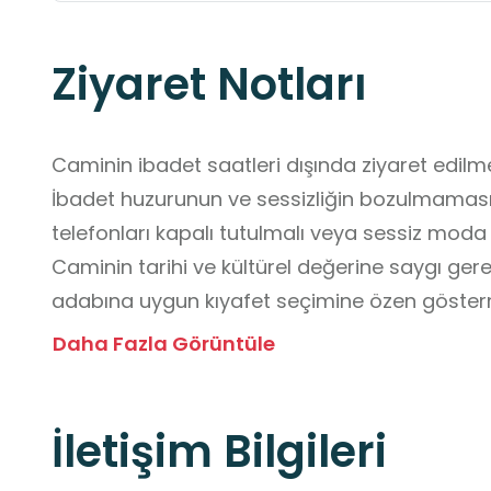
Ziyaret Notları
Caminin ibadet saatleri dışında ziyaret edilmes
İbadet huzurunun ve sessizliğin bozulmaması 
telefonları kapalı tutulmalı veya sessiz moda a
Caminin tarihi ve kültürel değerine saygı gereğ
adabına uygun kıyafet seçimine özen gösterm
Camiye girerken ayakkabılar çıkarılmalıdır.

Daha Fazla Görüntüle
Kutsal mekânın temizliği korunmalı, yere çöp 
İletişim Bilgileri