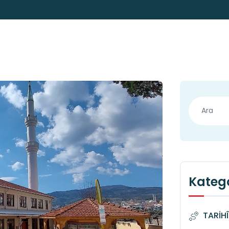
Katego
TARİH