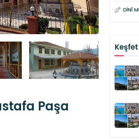
DİNÎ 
Keşfet
stafa Paşa