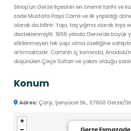
Sinop'un Gerze ilçesinin en önemli tarihi ve kü
zade Mustafa Paşa Camii ve ilk yapıldığı dö
olarak da bilinir. Yapı, taş yığma olarak inşa 
desteklenmiştir. 1956 yılında Gerze'de büyük
etkilenmeyen tek yapı olma özelliğine sahiptir
artırmaktadır. Caminin iç kısmında, Anadolu'nun İslamlaşmasında rol oynadığı
düşünülen Çeçe Sultan ve yakını olduğu sanı
Konum
Adres:
Çarşı, Şenyücel Sk., 57600 Gerze/Si
+
Gerze Esmazade
−