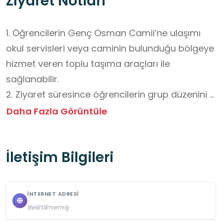
Ziyaret Notları
1. Öğrencilerin Genç Osman Camii’ne ulaşımı 
okul servisleri veya caminin bulunduğu bölgeye 
hizmet veren toplu taşıma araçları ile 
sağlanabilir. 

2. Ziyaret süresince öğrencilerin grup düzenini 
korumaları, öğretmenlerin yönlendirmelerine 
Daha Fazla Görüntüle
uymaları ve ibadet ortamına uygun bir tutum 
sergilemeleri gerekmektedir. 

İletişim Bilgileri
3. Camide yüksek sesle konuşulmaması, ibadet 
eden kişileri rahatsız edecek davranışlardan 
kaçınılması ve belirlenen alanlar dışında 
İNTERNET ADRESI
hareket edilmemesi önemlidir. 

Belirtilmemiş
4. Genç Osman Camii’ne giriş ücretsizdir. 
