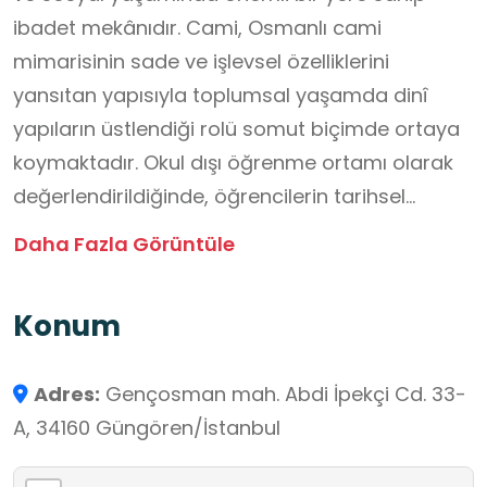
ibadet mekânıdır. Cami, Osmanlı cami
mimarisinin sade ve işlevsel özelliklerini
yansıtan yapısıyla toplumsal yaşamda dinî
yapıların üstlendiği rolü somut biçimde ortaya
koymaktadır. Okul dışı öğrenme ortamı olarak
değerlendirildiğinde, öğrencilerin tarihsel
süreklilik, kültürel miras, toplumsal dayanışma
Daha Fazla Görüntüle
ve kamusal mekân bilinci gibi alanlarda gözlem
yapmalarına olanak tanımaktadır. Mekân,
Konum
öğrencilerin geçmiş ile günümüz arasında ilişki
kurmalarını, kültürel değerleri yerinde
Adres:
Gençosman mah. Abdi İpekçi Cd. 33-
tanımalarını ve sosyal yapılar üzerine
A, 34160 Güngören/İstanbul
düşünmelerini destekleyen bir öğrenme alanı
niteliği taşımaktadır.