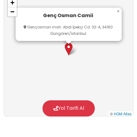
+
−
×
Genç Osman Camii
Gençosman mah. Abdi İpekçi Cd. 33-A, 34160
Güngören/İstanbul
Yol Tarifi Al
©
HGM Atlas