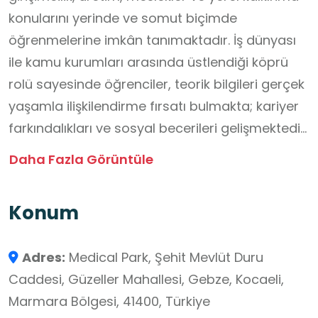
konularını yerinde ve somut biçimde
öğrenmelerine imkân tanımaktadır. İş dünyası
ile kamu kurumları arasında üstlendiği köprü
rolü sayesinde öğrenciler, teorik bilgileri gerçek
yaşamla ilişkilendirme fırsatı bulmakta; kariyer
farkındalıkları ve sosyal becerileri gelişmektedir.
Bu yönüyle Gebze Ticaret Odası, öğrenmeyi
Daha Fazla Görüntüle
sınıf dışına taşıyan nitelikli ve sürdürülebilir bir
eğitim ortamı sunmaktadır.
Konum
Adres:
Medical Park, Şehit Mevlüt Duru
Caddesi, Güzeller Mahallesi, Gebze, Kocaeli,
Marmara Bölgesi, 41400, Türkiye