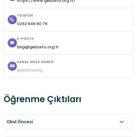
https://www.gebzeto.org.tr/
TELEFON
0262 646 60 76
E-POSTA
bilgi@gebzeto.org.tr
SANAL MÜZE ADRESI
Belirtilmemiş
Öğrenme Çıktıları
Okul Öncesi