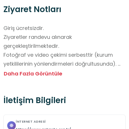
Ziyaret Notları
Giriş ücretsizdir. 

Ziyaretler randevu alınarak 
gerçekleştirilmektedir. 

Fotoğraf ve video çekimi serbesttir (kurum 
yetkililerinin yönlendirmeleri doğrultusunda). 

Toplu öğrenci ziyaretlerine uygundur. 

Daha Fazla Görüntüle
Eğitim amaçlı ziyaretler için gerekli fiziki ve 
teknik imkânlar mevcuttur. 

İletişim Bilgileri
Ziyaret sırasında kurum kurallarına uyulması 
zorunludur.
İNTERNET ADRESI