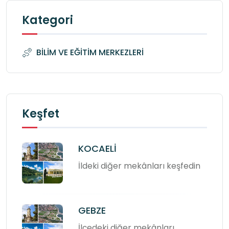
Kategori
BİLİM VE EĞİTİM MERKEZLERİ
Keşfet
KOCAELİ
İldeki diğer mekânları keşfedin
GEBZE
İlçedeki diğer mekânları