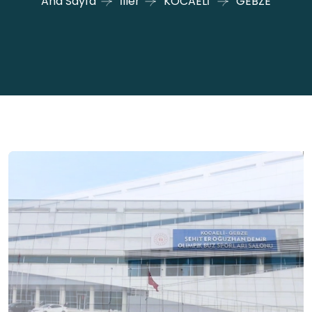
Ana Sayfa
İller
KOCAELİ
GEBZE