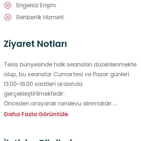
Engelsiz Erişim
Rehberlik Hizmeti
Ziyaret Notları
Tesis bünyesinde halk seansları düzenlenmekte 
olup, bu seanslar Cumartesi ve Pazar günleri 
13.00–16.00 saatleri arasında 
gerçekleştirilmektedir.  

Önceden arayarak randevu alınmalıdır. 

Halk seanslarında giriş ücretlidir. 

Daha Fazla Görüntüle
Buz pistinde kaymak için gerekli ekipmanlar 
tesis tarafından verilmektedir. 
