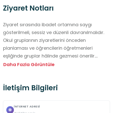
Ziyaret Notları
Ziyaret sırasında ibadet ortamına saygı 
gösterilmeli, sessiz ve düzenli davranılmalıdır.

Okul gruplarının ziyaretlerini önceden 
planlaması ve öğrencilerin öğretmenleri 
eşliğinde gruplar hâlinde gezmesi önerilir.

Cami içinde koşmak, yüksek sesle konuşmak 
Daha Fazla Görüntüle
gibi davranışlardan ve tarihî yapıya zarar 
verebilecek hareketlerden kaçınılmalıdır.

İletişim Bilgileri
Öğrenciler mimari unsurları gözlemleyebilir.

Flaşsız fotoğraf çekimi yapılabilir; ancak diğer 
ziyaretçileri rahatsız etmeyecek şekilde dikkatli 
İNTERNET ADRESI
davranılmalıdır.