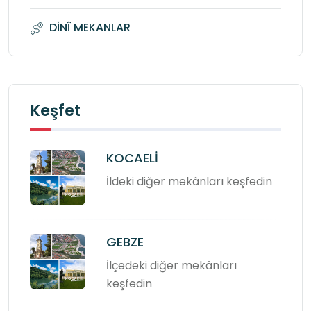
DİNÎ MEKANLAR
Keşfet
KOCAELİ
İldeki diğer mekânları keşfedin
GEBZE
İlçedeki diğer mekânları
keşfedin