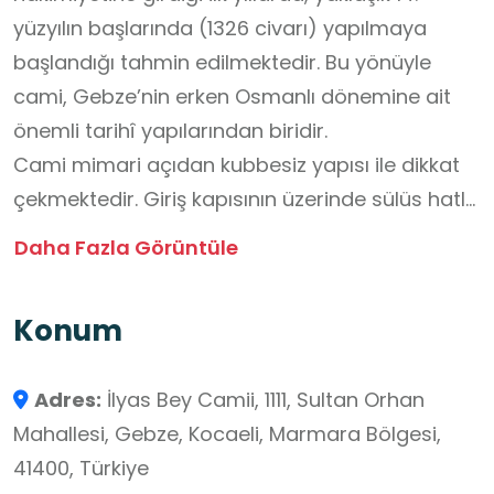
yüzyılın başlarında (1326 civarı) yapılmaya
başlandığı tahmin edilmektedir. Bu yönüyle
cami, Gebze’nin erken Osmanlı dönemine ait
önemli tarihî yapılarından biridir.
Cami mimari açıdan kubbesiz yapısı ile dikkat
çekmektedir. Giriş kapısının üzerinde sülüs hatla
yazılmış bir kitabe bulunmakta, ancak bu
Daha Fazla Görüntüle
kitabede yapının kesin inşa tarihi yer
almamaktadır. Yapı, sade mimarisi ve tarihî
Konum
dokusuyla Osmanlı’nın erken dönem ibadet
mekânlarını yansıtan önemli örneklerden biridir.
Adres:
İlyas Bey Camii, 1111, Sultan Orhan
İlyas Bey Camii, tarih ve kültür dersleri
Mahallesi, Gebze, Kocaeli, Marmara Bölgesi,
kapsamında okul dışı öğrenme ortamı olarak
41400, Türkiye
öğrencilerin Osmanlı dönemi mimarisini yerinde