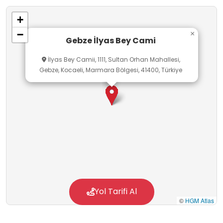
gözlemleyebilecekleri, geçmişten günümüze
+
uzanan kültürel mirası tanıyabilecekleri bir
−
×
öğrenme alanı sunmaktadır. Öğrenciler burada
Gebze İlyas Bey Cami
tarihî yapıların özelliklerini inceleyebilir, kitabeler
İlyas Bey Camii, 1111, Sultan Orhan Mahallesi,
ve mimari unsurlar üzerinden dönem hakkında
Gebze, Kocaeli, Marmara Bölgesi, 41400, Türkiye
bilgi edinebilirler. Bu yönüyle cami, öğrencilerin
tarih bilinci ve kültürel miras farkındalığı
kazanmalarına katkı sağlayan değerli bir eğitim
ortamıdır.
Yol Tarifi Al
©
HGM Atlas