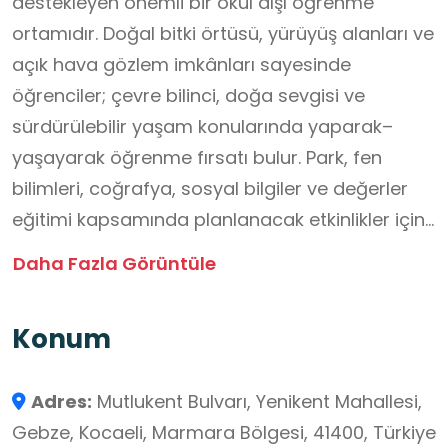
destekleyen önemli bir okul dışı öğrenme
ortamıdır. Doğal bitki örtüsü, yürüyüş alanları ve
açık hava gözlem imkânları sayesinde
öğrenciler; çevre bilinci, doğa sevgisi ve
sürdürülebilir yaşam konularında yaparak–
yaşayarak öğrenme fırsatı bulur. Park, fen
bilimleri, coğrafya, sosyal bilgiler ve değerler
eğitimi kapsamında planlanacak etkinlikler için
güvenli ve eğitici bir ortam sunar. Bağlı olduğu
Daha Fazla Görüntüle
ana kurum Tarım ve Orman Bakanlığı - Doğa
Koruma ve Milli Parklar Genel Müdürlüğü'dür
Konum
ancak işletme, bakım ve tesis yönetimi Gebze
belediyesi ve Kocaeli Büyükşehir Belediyesi
Adres:
Mutlukent Bulvarı, Yenikent Mahallesi,
tarafından ortaklaşa yürütülür.
Gebze, Kocaeli, Marmara Bölgesi, 41400, Türkiye