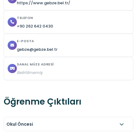
https://www.gebze.bel.tr/
TELEFON
+90 262 642 0430
E-POSTA
gebze@gebze.bel.tr
SANAL MÜZE ADRESI
Belirtilmemiş
Öğrenme Çıktıları
Okul Öncesi