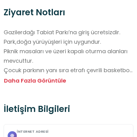
Ziyaret Notları
Gazilerdağı Tabiat Parkı’na giriş ücretsizdir. 

Park,doğa yürüyüşleri için uygundur. 

Piknik masaları ve üzeri kapalı oturma alanları 
mevcuttur. 

Çocuk parkının yanı sıra etrafı çevrili basketbol 
sahası da bulunmaktadır.

Daha Fazla Görüntüle
Çöp bırakılmamalı, çevre temiz tutulmalıdır.

Doğal yaşamı rahatsız edecek davranışlardan 
İletişim Bilgileri
kaçınılmalıdır.

Yüksek sesli müzik dinlenmemelidir.
İNTERNET ADRESI