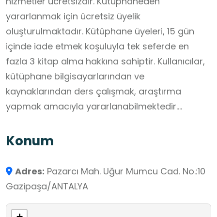
hizmetler ücretsizdir. Kütüphaneden
yararlanmak için ücretsiz üyelik
oluşturulmaktadır. Kütüphane üyeleri, 15 gün
içinde iade etmek koşuluyla tek seferde en
fazla 3 kitap alma hakkına sahiptir. Kullanıcılar,
kütüphane bilgisayarlarından ve
kaynaklarından ders çalışmak, araştırma
yapmak amacıyla yararlanabilmektedir.
Ücretsiz kablolu ve kablosuz bağlantı ağı (Wi-
Fi) hizmeti de mevcuttur.
Konum
Adres:
Pazarcı Mah. Uğur Mumcu Cad. No.:10
Gazipaşa/ANTALYA
+