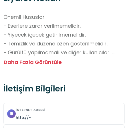
Önemli Hususlar

- Eserlere zarar verilmemelidir.

- Yiyecek içecek getirilmemelidir.

- Temizlik ve düzene özen gösterilmelidir.

- Gürültü yapılmamalı ve diğer kullanıcıları 
rahatsız edecek davranışlardan kaçınılmalıdır.

Daha Fazla Görüntüle
- Grup ziyaretlerinden önce iletişime geçilerek 
randevu alınmalıdır.

İletişim Bilgileri
Okul Dışı Öğrenme Ortamları Yönünden 
Kazanımlar

İNTERNET ADRESI
- Bireysel Öğrenme ve Araştırma

http://-
Öğrenciler, kendi ilgi alanlarına göre bilgiye 