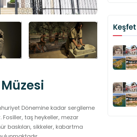
Keşfet
 Müzesi
umhuriyet Dönemine kadar sergileme
r. Fosiller, taş heykeller, mezar
hür baskıları, sikkeler, kabartma
 bulunmaktadır.