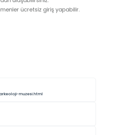
an ulaşabilirsiniz.

enler ücretsiz giriş yapabilir.

arkeoloji-muzesi.html