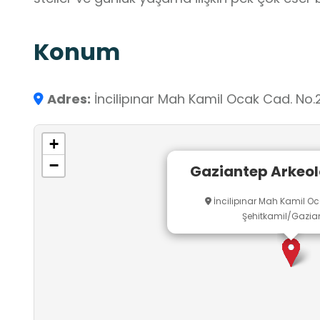
Konum
Adres:
İncilipınar Mah Kamil Ocak Cad. No
+
−
Gaziantep Arkeol
İncilipınar Mah Kamil O
Şehitkamil/Gazia