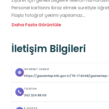
Ziyaret için gerekli bilgilere telefon numarasınd
Personel kartlarını ibraz etmek suretiyle öğretm
Flaşla fotoğraf çekimi yapılamaz.

Yiyecek-içecek kabul edilmez.

Daha Fazla Görüntüle
Minimum bir saat zaman ayırmanız önerilir.
İletişim Bilgileri
İNTERNET ADRESI
https://gaziantep.ktb.gov.tr/TR-174048/gaziantep-
TELEFON
342 324 88 09
E-POSTA