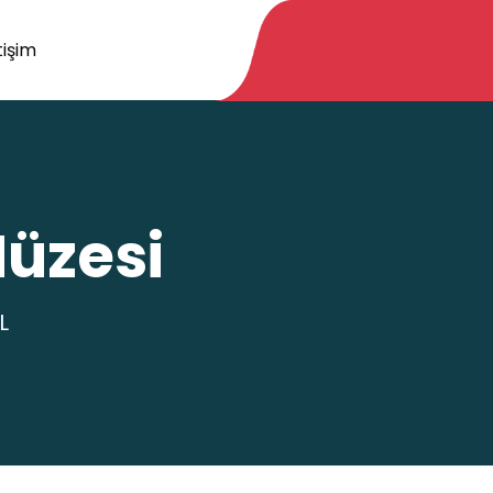
tişim
Müzesi
L