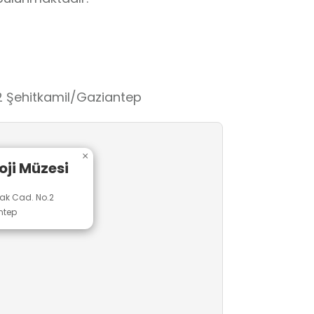
.2 Şehitkamil/Gaziantep
×
oji Müzesi
cak Cad. No.2
ntep