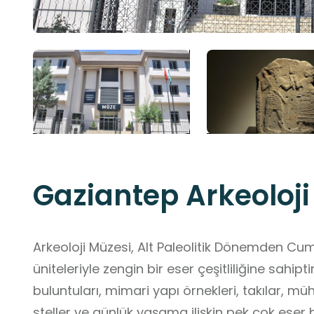
Gaziantep Arkeoloji
Arkeoloji Müzesi, Alt Paleolitik Dönemden C
üniteleriyle zengin bir eser çeşitliliğine sahipti
buluntuları, mimari yapı örnekleri, takılar, mü
steller ve günlük yaşama ilişkin pek çok eser