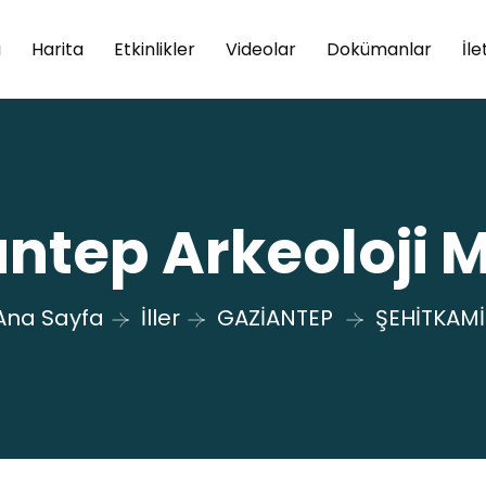
a
Harita
Etkinlikler
Videolar
Dokümanlar
İle
ntep Arkeoloji 
Ana Sayfa
İller
GAZİANTEP
ŞEHİTKAMİ