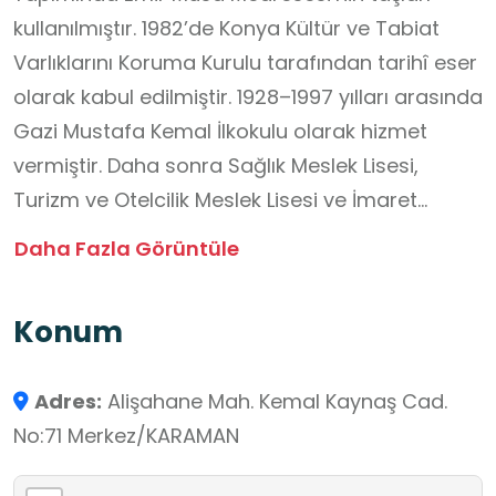
kullanılmıştır. 1982’de Konya Kültür ve Tabiat
Varlıklarını Koruma Kurulu tarafından tarihî eser
olarak kabul edilmiştir. 1928–1997 yılları arasında
Gazi Mustafa Kemal İlkokulu olarak hizmet
vermiştir. Daha sonra Sağlık Meslek Lisesi,
Turizm ve Otelcilik Meslek Lisesi ve İmaret
Ortaokulu olarak 2020’ye kadar eğitim
Daha Fazla Görüntüle
vermiştir. 29 Ekim 2023’te Cumhuriyet'in 100.
yılında, “Gazi Kültür Sanat Merkezi” bünyesinde
Konum
Türkiye’nin ve Karaman’ın ilk İlköğretim Müzesi
açılmıştır. Müzede, Karaman Kültür ve Turizm
Adres:
Alişahane Mah. Kemal Kaynaş Cad.
Müdürlüğü ile Karaman Milli Eğitim Müdürlüğü
No:71 Merkez/KARAMAN
tarafından yapılan ortak çalışmalar neticesinde
bir araya getirilen 30 yıllık eğitim materyalleri