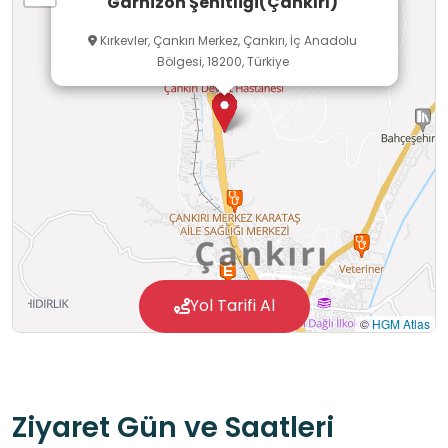
Garnizon Şehitliği(Çankırı)
Kırkevler, Çankırı Merkez, Çankırı, İç Anadolu
Bölgesi, 18200, Türkiye
Yol Tarifi Al
©
HGM Atlas
Ziyaret Gün ve Saatleri