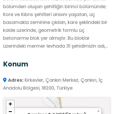
bölümden oluşan şehitliğin birinci bölümünde;
Kore ve Kıbrıs şehitleri anısını yaşatan, üç
basamakla zeminine çıkılan, kare şeklindeki bir
kaide üzerinde, geometrik formlu üç
betonarme blok yer almıştır. Bu bloklar
üzerindeki mermer levhada 31 şehidimizin adı,
baba adı, doğum yeri, doğum tarihi ve rütbesi
yazmaktadır.
Konum
Adres:
Kırkevler, Çankırı Merkez, Çankırı, İç
Anadolu Bölgesi, 18200, Türkiye
+
−
×