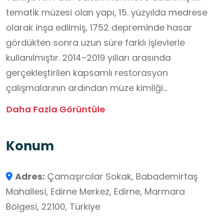
tematik müzesi olan yapı, 15. yüzyılda medrese
olarak inşa edilmiş, 1752 depreminde hasar
gördükten sonra uzun süre farklı işlevlerle
kullanılmıştır. 2014–2019 yılları arasında
gerçekleştirilen kapsamlı restorasyon
çalışmalarının ardından müze kimliği
kazanmıştır.
Daha Fazla Görüntüle
Medrese hücrelerinde sergi odaları
bulunmaktadır; her hücrenin duvarında Fatih
Konum
Sultan Mehmet’in hayatından kesitler ve
görsellerle hazırlanmış içerikler yer alır.
Adres:
Çamaşırcılar Sokak, Babademirtaş
Müzede Fatih Sultan Mehmet’in çocukluk ve
Mahallesi, Edirne Merkez, Edirne, Marmara
şehzadelik yıllarından İstanbul’un fethine, bilim,
Bölgesi, 22100, Türkiye
kültür ve sanat alanlarındaki öncülüğüne kadar