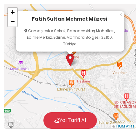
pek çok konu diorama, maket, minyatür ve
+
interaktif sunumlarla ziyaretçilere
×
Fatih Sultan Mehmet Müzesi
−
aktarılmaktadır. Öğrenciler ve araştırmacılar
Çamaşırcılar Sokak, Babademirtaş Mahallesi,
için görsel-işitsel destekli içeriklerle
Edirne Merkez, Edirne, Marmara Bölgesi, 22100,
zenginleştirilen müze, Osmanlı eğitim hayatı ve
Türkiye
tarihsel gelişim süreci hakkında somut bir
öğrenme ortamı sunmaktadır.
Yol Tarifi Al
©
HGM Atlas