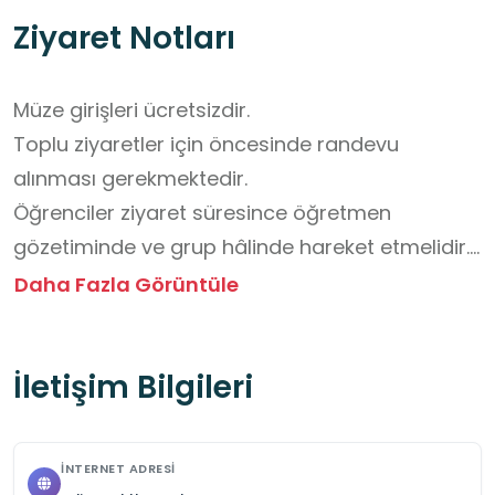
Ziyaret Notları
Müze girişleri ücretsizdir.

Toplu ziyaretler için öncesinde randevu 
alınması gerekmektedir.

Öğrenciler ziyaret süresince öğretmen 
gözetiminde ve grup hâlinde hareket etmelidir.

Müze bahçesi, öğrencilerin kısa molalar 
Daha Fazla Görüntüle
vermesi için uygundur; ancak müze binası 
içinde beslenme aktivitesi yapılamaz.

İletişim Bilgileri
Medrese mimarisi gereği kapı eşikleri yüksek ve 
odalar arası geçişler dardır. Öğrencilerin 
başlarını çarpmamaları ve eşiklere 
İNTERNET ADRESI
takılmamaları için "tek sıra" halinde yürümeleri 