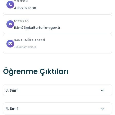
TELEFON
486 216 17 00
E-POSTA
iktm73@kulturturizm.gov.tr
SANAL MÜZE ADRESI
Belirtilmemiş
Öğrenme Çıktıları
3. Sınıf
4. Sınıf