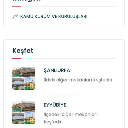
KAMU KURUM VE KURULUŞLARI
Keşfet
ŞANLIURFA
İldeki diğer mekânları keşfedin
EYYÜBİYE
İlçedeki diğer mekânları
keşfedin