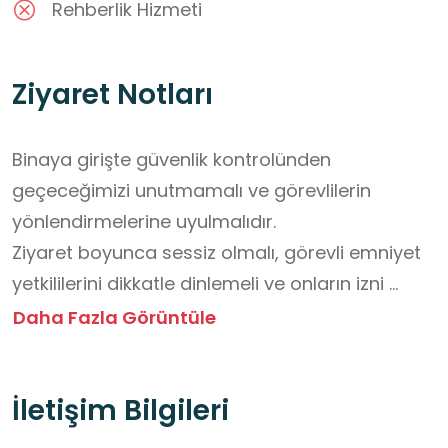
Rehberlik Hizmeti
Ziyaret Notları
Binaya girişte güvenlik kontrolünden 
geçeceğimizi unutmamalı ve görevlilerin 
yönlendirmelerine uyulmalıdır. 

Ziyaret boyunca sessiz olmalı, görevli emniyet 
yetkililerini dikkatle dinlemeli ve onların izni 
olmadan hiçbir bölüme girmemelidir.

Daha Fazla Görüntüle
Çevredeki eşyalara, resmi belgelere ve 
cihazlara dokunmamamız gerekmektedir.

İletişim Bilgileri
Fotoğraf veya video çekimi sadece yetkililerin 
izin verdiği alanlarda yapılabilmektedir. 
