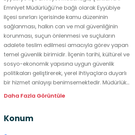
Emniyet Müdürlüğü’ne bağlı olarak Eyyübiye
ilçesi sınırları içerisinde kamu düzeninin
sağlanması, halkın can ve mal güvenliğinin
korunması, suçun önlenmesi ve suçluların
adalete teslim edilmesi amacıyla görev yapan
temel güvenlik birimidir. İlçenin tarihi, kültürel ve
sosyo-ekonomik yapısına uygun güvenlik
politikaları geliştirerek, yerel ihtiyaçlara duyarlı
bir hizmet anlayışı benimsemektedir. Müdürlük
bünyesinde faaliyet gösteren Polis Merkezi
Daha Fazla Görüntüle
Amirlikleri, Devriye Ekipler Amirliği, Genel Bilgi
Toplama Büro Amirliği ile Silah ve Patlayıcı
Konum
Maddeler Büro Amirliği gibi birimler aracılığıyla
önleyici kolluk hizmetleri, adli işlemler ve