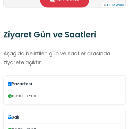
©
HGM Atlas
faaliyetleriyle okul dışı öğrenme ortamı
kapsamında güvenlik bilinci, toplumsal
sorumluluk ve kamu hizmetlerinin tanıtılmasına
Ziyaret Gün ve Saatleri
katkı sunmaktadır.
Aşağıda belirtilen gün ve saatler arasında
ziyarete açıktır.
Pazartesi
08:00 - 17:00
Salı