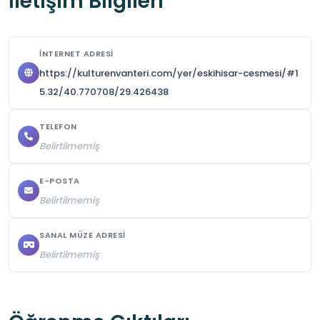
İletişim Bilgileri
İNTERNET ADRESI
https://kulturenvanteri.com/yer/eskihisar-cesmesi/#1
5.32/40.770708/29.426438
TELEFON
Belirtilmemiş
E-POSTA
Belirtilmemiş
SANAL MÜZE ADRESI
Belirtilmemiş