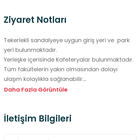
Ziyaret Notları
Tekerlekli sandalyeye uygun giriş yeri ve  park 
yeri bulunmaktadır.  

Yerleşke içerisinde Kafeteryalar bulunmaktadır.                          

Tüm fakültelerin yakın olmasından dolayı 
ulaşım kolaylıkla sağlanabilir.

Ziyaret sırasında kampüs kurallarına 
Daha Fazla Görüntüle
uyulmalıdır.

Ders yapılan alanlarda sessiz olunmalıdır.

İletişim Bilgileri
İzin gerektiren alanlara (laboratuvar vb.) izinsiz 
girilmemelidir.

Çevre temizliğine dikkat edilmelidir.
