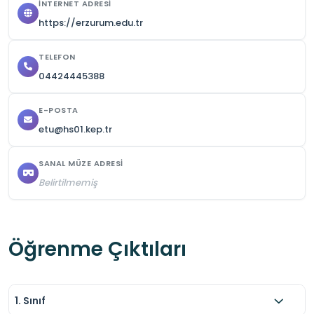
İNTERNET ADRESI
Ziyaret öncesi randevu ve ziyaret izni 
https://erzurum.edu.tr
alınmalıdır.
TELEFON
04424445388
E-POSTA
etu@hs01.kep.tr
SANAL MÜZE ADRESI
Belirtilmemiş
Öğrenme Çıktıları
1. Sınıf