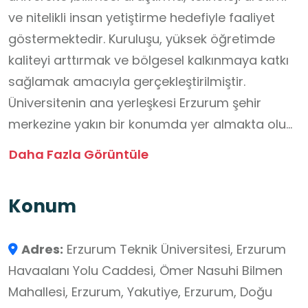
ve nitelikli insan yetiştirme hedefiyle faaliyet
göstermektedir. Kuruluşu, yüksek öğretimde
kaliteyi arttırmak ve bölgesel kalkınmaya katkı
sağlamak amacıyla gerçekleştirilmiştir.
Üniversitenin ana yerleşkesi Erzurum şehir
merkezine yakın bir konumda yer almakta olup
modern eğitim binaları, laboratuvar ve sosyal
Daha Fazla Görüntüle
alanlarla donatılmıştır. Mühendislik ve Mimarlık
Fakültesi, Fen Fakültesi, Edebiyat Fakültesi,
Konum
İktisadi ve İdari Bilimler Fakültesi gibi çeşitli
fakülteler bulunmaktadır.
Adres:
Erzurum Teknik Üniversitesi, Erzurum
Havaalanı Yolu Caddesi, Ömer Nasuhi Bilmen
Mahallesi, Erzurum, Yakutiye, Erzurum, Doğu