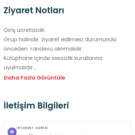
Ziyaret Notları
Giriş ücretsizdir.

Grup halinde  ziyaret edilmesi durumunda 
önceden  randevu alınmalıdır.

Kütüphane içinde sessizlik kurallarına 
uyulmalıdır.

Kitap ve diğer bilgi kaynakları özenli 
Daha Fazla Görüntüle
kullanılmalıdır.

Kütüphanenin belirlediği kurallara ve çalışma 
İletişim Bilgileri
düzenine uyulmalıdır.
İNTERNET ADRESI