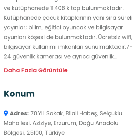
ve kütüphanede 11.408 kitap bulunmaktadır.
Kütüphanede çocuk kitaplarının yanı sıra süreli
yayınlar; bilim, eğitici oyuncak ve bilgisayar
oyunları köşesi de bulunmaktadır. Ücretsiz wifi,
bilgisayar kullanımı imkanları sunulmaktadır.7-
24 güvenlik kamerası ve ayrıca güvenlik
personeli mevcuttur. Halk Eğitim Merkezi işbirliği
Daha Fazla Görüntüle
ile okul öncesi çocuklar için belirli dönemlerde
etkinlikler düzenlenmektedir. Kütüphanedeki
Konum
içerikler 0-18 yaş ve ayrıca ebeveynlere yönelik
olarak düzenlenmiştir.
Adres:
70.YIL Sokak, Bilali Habeş, Selçuklu
Giriş kısmında yer alan oyun treni ve büyük bir
Mahallesi, Aziziye, Erzurum, Doğu Anadolu
oyun bahçesiyle çocuklar kitaplarını okuduktan
Bölgesi, 25100, Türkiye
sonra oyun oynayarak da keyifli zaman