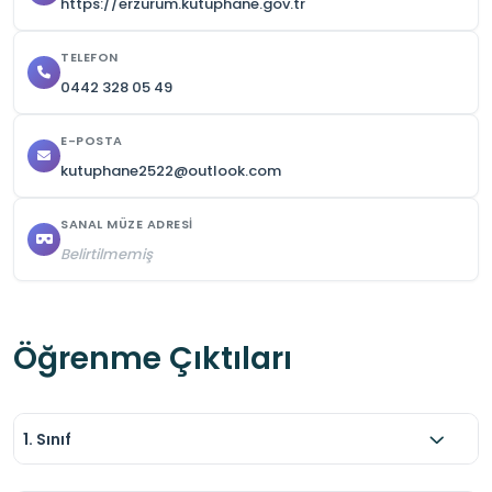
https://erzurum.kutuphane.gov.tr
TELEFON
0442 328 05 49
E-POSTA
kutuphane2522@outlook.com
SANAL MÜZE ADRESI
Belirtilmemiş
Öğrenme Çıktıları
1. Sınıf