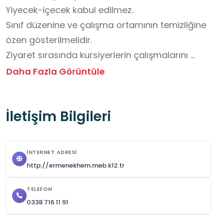
Yiyecek-içecek kabul edilmez.

Sınıf düzenine ve çalışma ortamının temizliğine 
özen gösterilmelidir.

Ziyaret sırasında kursiyerlerin çalışmalarını 
aksatacak davranışlardan kaçınılmalıdır.
Daha Fazla Görüntüle
İletişim Bilgileri
İNTERNET ADRESI
http://ermenekhem.meb.k12.tr
TELEFON
0338 716 11 91