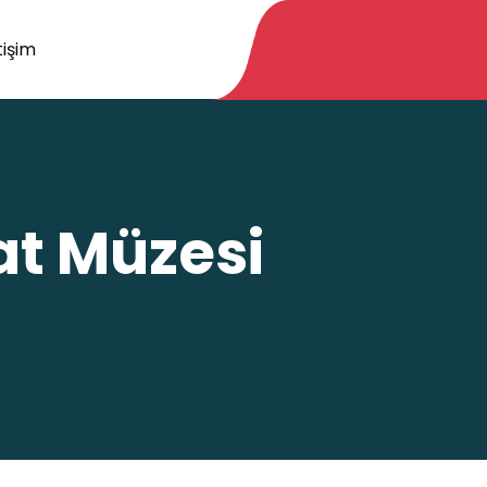
tişim
at Müzesi