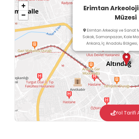
ve Sanat Vakfı aracılığıyla, 2015 yılında Erimt
+
Erimtan Arkeoloji
Ankara’ya kazandırmış; böylece kentin tarihi
−
Müzesi
arkeoloji odağı oluşturmuştur.
Erimtan Arkeoloji ve Sanat M
Sokak, Samanpazarı, Kale Maha
Ankara, İç Anadolu Bölgesi, 
Yol Tarifi 