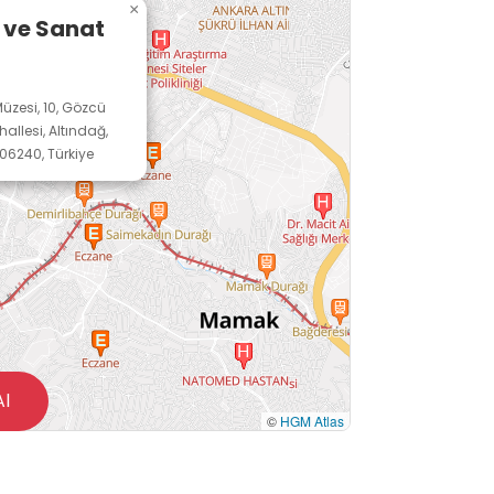
×
an Arkeoloji ve Sanat Müzesi’ni
 ve Sanat
 dokusu içinde çağdaş bir sanat ve
üzesi, 10, Gözcü
llesi, Altındağ,
06240, Türkiye
Al
©
HGM Atlas