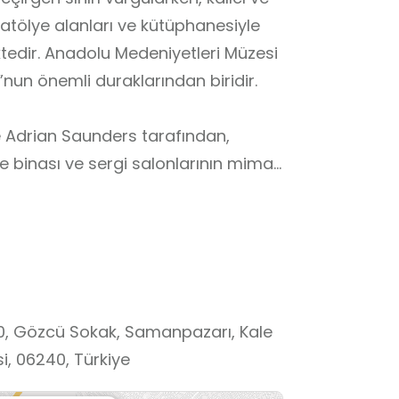
, atölye alanları ve kütüphanesiyle
ktedir. Anadolu Medeniyetleri Müzesi
”nun önemli duraklarından biridir.
e Adrian Saunders tarafından,
 binası ve sergi salonlarının mimari
r Yüncü tarafından
siyondan ve süreli sergilerden
sik müzik albümleri ziyaretçilere
 inşaat mühendisliği ve iş
10, Gözcü Sokak, Samanpazarı, Kale
rlıklarının korunması ve
i, 06240, Türkiye
tadır. Kurduğu Yüksel Erimtan Kültür