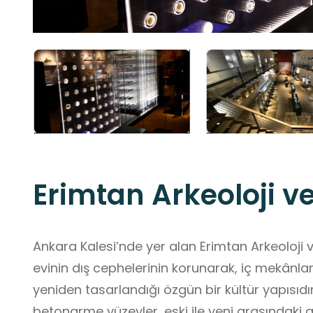
Erimtan Arkeoloji v
Ankara Kalesi’nde yer alan Erimtan Arkeoloji 
evinin dış cephelerinin korunarak, iç mekânla
yeniden tasarlandığı özgün bir kültür yapısıdı
betonarme yüzeyler, eski ile yeni arasındaki ge