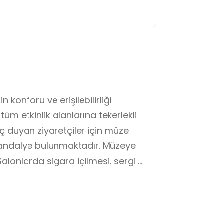
 konforu ve erişilebilirliği 
m etkinlik alanlarına tekerlekli 
 duyan ziyaretçiler için müze 
i sandalye bulunmaktadır. Müzeye 
Salonlarda sigara içilmesi, sergi 
ır. Ziyaretçilerimizin şemsiye, 
akmaları gerekmektedir. Konser 
a başlayabilmesi için salonda 