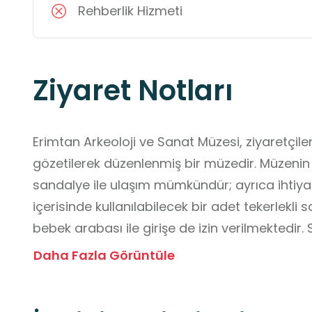
Rehberlik Hizmeti
Ziyaret Notları
Erimtan Arkeoloji ve Sanat Müzesi, ziyaretçilerin
gözetilerek düzenlenmiş bir müzedir. Müzenin tü
sandalye ile ulaşım mümkündür; ayrıca ihtiyaç
içerisinde kullanılabilecek bir adet tekerlekl
bebek arabası ile girişe de izin verilmektedir. 
salonlarına yiyecek ve içecek sokulması yasakt
Daha Fazla Görüntüle
büyük boy çanta ve bagajlarını vestiyere bır
programları öncesinde, etkinliklerin zamanınd