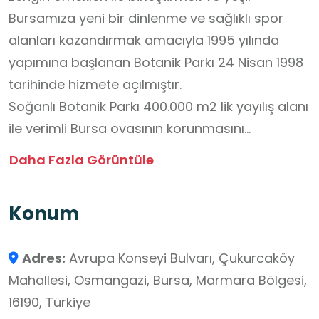
Bursamıza yeni bir dinlenme ve sağlıklı spor
alanları kazandırmak amacıyla 1995 yılında
yapımına başlanan Botanik Parkı 24 Nisan 1998
tarihinde hizmete açılmıştır.
Soğanlı Botanik Parkı 400.000 m2 lik yayılış alanı
ile verimli Bursa ovasının korunmasını
sağlayacak sınırı oluşturmasının yanı sıra
Daha Fazla Görüntüle
bitkisel araştırma ve bilimsel çalışmalara açık
bir parktır. Parkta; 150 türde 8.000 ağaç, 76
Konum
türde 100.000 çalı, 20 türde 50.000 yer örtücü,
27 türde 6.000 gül bulunmaktadır.
Adres:
Avrupa Konseyi Bulvarı, Çukurcaköy
Parkta bitki bahçeleri ile ilgili alanlar, Japon
Mahallesi, Osmangazi, Bursa, Marmara Bölgesi,
bahçesi, İngiliz bahçesi, Fransız bahçesi, gül
16190, Türkiye
bahçesi, açelya-orman gülü bahçesi, kokulu