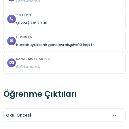
Belirtilmemiş
TELEFON
(0224) 716 29 38
E-POSTA
bursabuyuksehir.genelevrak@hs03.kep.tr
SANAL MÜZE ADRESI
Belirtilmemiş
Öğrenme Çıktıları
Okul Öncesi