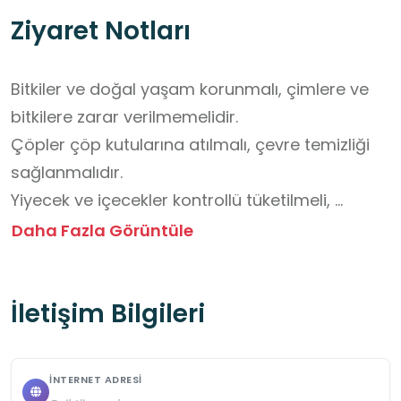
Ziyaret Notları
Bitkiler ve doğal yaşam korunmalı, çimlere ve 
bitkilere zarar verilmemelidir.

Çöpler çöp kutularına atılmalı, çevre temizliği 
sağlanmalıdır.

Yiyecek ve içecekler kontrollü tüketilmeli, 
artıkları doğaya bırakılmamalıdır.
Daha Fazla Görüntüle
İletişim Bilgileri
İNTERNET ADRESI