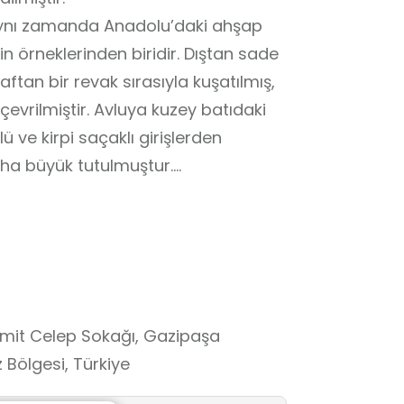
aynı zamanda Anadolu’daki ahşap
n örneklerinden biridir. Dıştan sade
ftan bir revak sırasıyla kuşatılmış,
çevrilmiştir. Avluya kuzey batıdaki
lü ve kirpi saçaklı girişlerden
aha büyük tutulmuştur.
tmektedir. Avlunun kuzeybatı köşesine
yi batı, kuzey ve doğu yönlerinden
pek karşılaşılmayan farklı bir
ri kemerlerden müteşekkil bu
k platform şekline getirilmiş
Ümit Celep Sokağı, Gazipaşa
 bir metre yüksekliğe kadar
 Bölgesi, Türkiye
kemerlerin iç yüzleri kuzeydekilerin