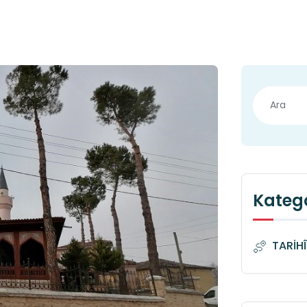
Katego
TARİH