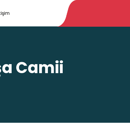
tişim
şa Camii