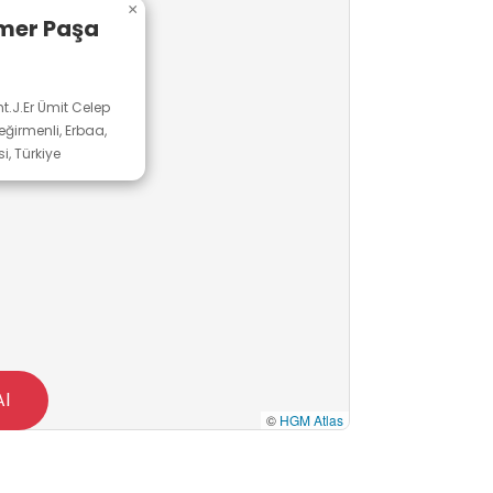
×
hakim olduğu renkli boyalarla tezyin
Ömer Paşa
ştir.
t.J.Er Ümit Celep
ğirmenli, Erbaa,
i, Türkiye
Al
©
HGM Atlas