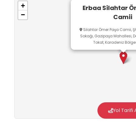
hem iç hem de dış yüzleri mavi ve tonlarının 
+
Erbaa Silahtar 
edilmiş, köşeliklere bitkisel motifler resmedilmi
−
Camii
Silahtar Ömer Paşa Camii, Şh
Sokağı, Gazipaşa Mahallesi, De
Tokat, Karadeniz Bölges
Yol Tarifi 