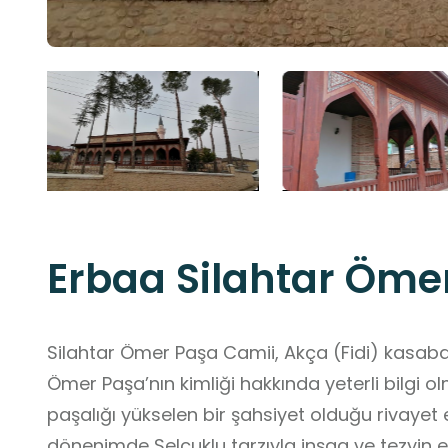
Erbaa Silahtar Öme
Silahtar Ömer Paşa Camii, Akça (Fidi) kasaba
Ömer Paşa’nın kimliği hakkında yeterli bilgi o
paşalığı yükselen bir şahsiyet olduğu rivayet
dönenimde Selçuklu tarzıyla inşaa ve tezyin ed