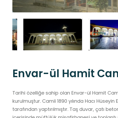
Envar-ül Hamit Cam
Tarihi özelliğe sahip olan Envar-ül Hamit Ca
kurulmuştur. Camii 1890 yılında Hacı Hüseyin E
tarafından yaptırılmıştır. Taş duvar, çatı be
içerisinde müftülük misafirhanesi ve toplantı 