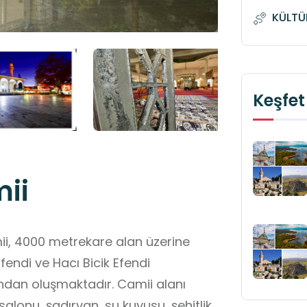
KÜLTÜ
Keşfet
ii
mii, 4000 metrekare alan üzerine
fendi ve Hacı Bicik Efendi
tondan oluşmaktadır. Camii alanı
salonu, şadırvan, su kuyusu, şehitlik