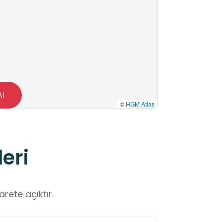
Al
©
HGM Atlas
eri
rete açıktır.