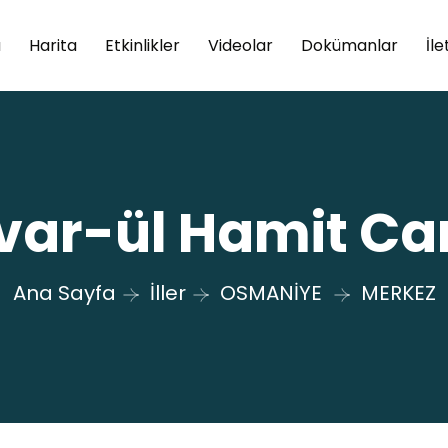
a
Harita
Etkinlikler
Videolar
Dokümanlar
İle
var-ül Hamit Ca
Ana Sayfa
İller
OSMANİYE
MERKEZ