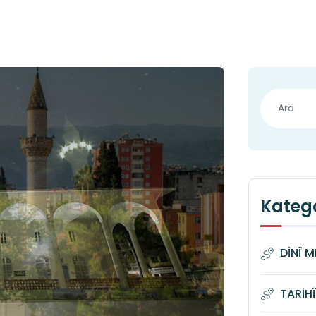
Katego
DİNÎ 
TARİH