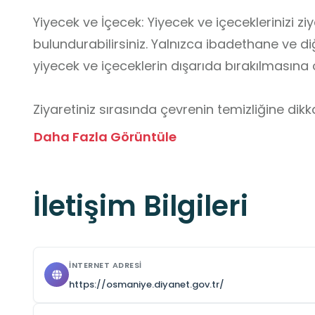
Yiyecek ve İçecek: Yiyecek ve içeceklerinizi zi
bulundurabilirsiniz. Yalnızca ibadethane ve di
yiyecek ve içeceklerin dışarıda bırakılmasına ö
Ziyaretiniz sırasında çevrenin temizliğine dikkat
çöp kutularına atınız.

Daha Fazla Görüntüle
Alınması Gereken Tedbirler: Öğrencilerin güvenl
için aşağıdaki tedbirleri almanız önemlidir:

İletişim Bilgileri
Güvenlik ve Ulaşım: Öğrencilerin ziyarete güve
için trafik kurallarına uyulmalı ve gerekli güven
Ziyaret sırasında, öğrencilerin dağılmasını ön
sorumlu öğretmenlerin sürekli gözetiminde ol
İNTERNET ADRESI
Kıyafet ve Davranış Kuralları: Öğrencilere ziya
https://osmaniye.diyanet.gov.tr/
(dizleri ve omuzları kapatan kıyafetler) anlatıl