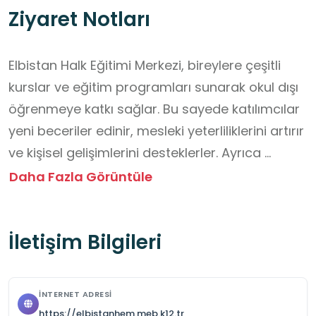
Ziyaret Notları
Elbistan Halk Eğitimi Merkezi, bireylere çeşitli 
kurslar ve eğitim programları sunarak okul dışı 
öğrenmeye katkı sağlar. Bu sayede katılımcılar 
yeni beceriler edinir, mesleki yeterliliklerini artırır 
ve kişisel gelişimlerini desteklerler. Ayrıca 
toplumda yaşam boyu öğrenme kültürünün 
Daha Fazla Görüntüle
yaygınlaşmasına yardımcı olur.

İletişim Bilgileri
Ziyaret Saatleri: Halk Eğitimi Merkezleri genel 
olarak hafta içi 08:30 - 17:30 saatleri arasında 
idari hizmet vermektedir. Ancak Elbistan Halk 
İNTERNET ADRESI
Eğitimi Merkezi'nin deprem sonrası özel durumu 
https://elbistanhem.meb.k12.tr