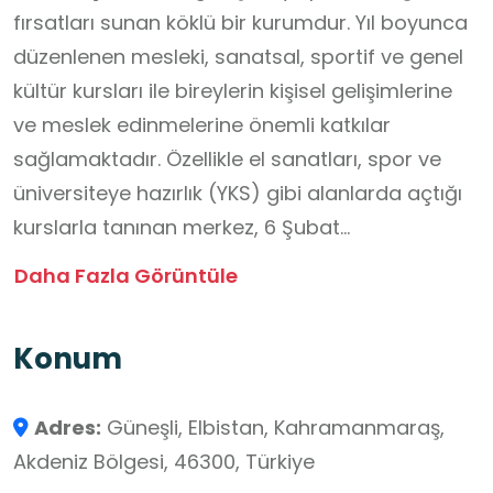
fırsatları sunan köklü bir kurumdur. Yıl boyunca
düzenlenen mesleki, sanatsal, sportif ve genel
kültür kursları ile bireylerin kişisel gelişimlerine
ve meslek edinmelerine önemli katkılar
sağlamaktadır. Özellikle el sanatları, spor ve
üniversiteye hazırlık (YKS) gibi alanlarda açtığı
kurslarla tanınan merkez, 6 Şubat
depremlerinin ardından yaraların sarılması ve
Daha Fazla Görüntüle
bölgedeki hayatın normalleşmesi adına da aktif
rol üstlenmiş, zorlu şartlara rağmen
Konum
faaliyetlerini sürdürme gayreti göstermiştir.
Kurum, her yaştan vatandaşa yeni beceriler
Adres:
Güneşli, Elbistan, Kahramanmaraş,
kazandırarak sosyal ve kültürel hayata
Akdeniz Bölgesi, 46300, Türkiye
katılımlarını desteklemeyi amaçlamaktadır.