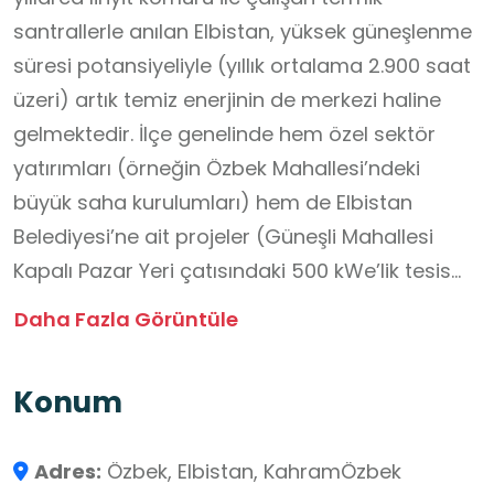
santrallerle anılan Elbistan, yüksek güneşlenme
süresi potansiyeliyle (yıllık ortalama 2.900 saat
üzeri) artık temiz enerjinin de merkezi haline
gelmektedir. İlçe genelinde hem özel sektör
yatırımları (örneğin Özbek Mahallesi’ndeki
büyük saha kurulumları) hem de Elbistan
Belediyesi’ne ait projeler (Güneşli Mahallesi
Kapalı Pazar Yeri çatısındaki 500 kWe’lik tesis
gibi) bulunmaktadır. Bu santraller, bölgenin
Daha Fazla Görüntüle
enerji kimliğinin "kara"dan (kömür) "sarı"ya
(güneş) dönüşümünü simgeleyen stratejik ve
Konum
sembolik bir öneme sahiptir. Okul dışı öğrenme
ortamları kapsamında; Fen Bilimleri ve Sosyal
Adres:
Özbek, Elbistan, KahramÖzbek
Bilgiler derslerinde "Enerji Kaynakları",