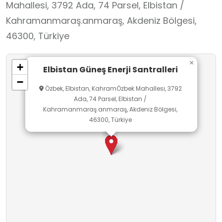
Mahallesi, 3792 Ada, 74 Parsel, Elbistan /
"Sürdürülebilir Kalkınma" ve "Çevre Bilinci"
Kahramanmaraş.anmaraş, Akdeniz Bölgesi,
konuları için eşsiz bir karşılaştırma imkanı sunar.
46300, Türkiye
Öğrenciler, Elbistan’da hem fosil yakıtların hem
de yenilenebilir enerjinin üretim süreçlerini aynı
×
+
coğrafyada gözlemleyerek, karbon ayak izinin
Elbistan Güneş Enerji Santralleri
−
azaltılması ve temiz enerjinin geleceği hakkında
Özbek, Elbistan, KahramÖzbek Mahallesi, 3792
somut verilerle analiz yapabilirler. Tesisler
Ada, 74 Parsel, Elbistan /
Kahramanmaraş.anmaraş, Akdeniz Bölgesi,
endüstriyel alan olduğu için, ziyaretler eğitim
46300, Türkiye
amaçlı kontrollü gözlem statüsünde
değerlendirilmektedir.