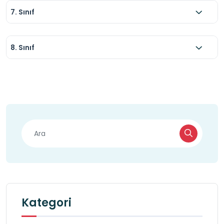
7. Sınıf
gözlem defteri getirmeleri tavsiye edilir.
8. Sınıf
Kategori