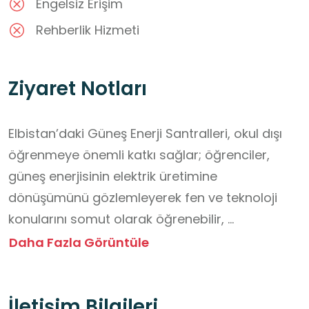
Engelsiz Erişim
Rehberlik Hizmeti
Ziyaret Notları
Elbistan’daki Güneş Enerji Santralleri, okul dışı 
öğrenmeye önemli katkı sağlar; öğrenciler, 
güneş enerjisinin elektrik üretimine 
dönüşümünü gözlemleyerek fen ve teknoloji 
konularını somut olarak öğrenebilir, 
sürdürülebilir enerji ve çevre bilinci kazanır, 
Daha Fazla Görüntüle
santrallerin çalışma prensipleri üzerinden proje 
tabanlı etkinlikler yaparak problem çözme ve 
İletişim Bilgileri
analitik düşünme becerilerini geliştirir, ayrıca 