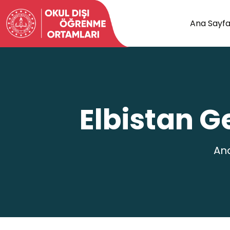
Ana Sayf
Elbistan G
An