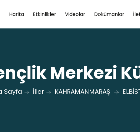
a
Harita
Etkinlikler
Videolar
Dokümanlar
İle
ençlik Merkezi 
a Sayfa
İller
KAHRAMANMARAŞ
ELBİS