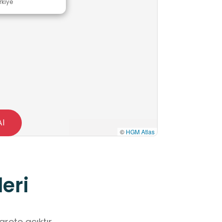
rkiye
Al
©
HGM Atlas
eri
rete açıktır.