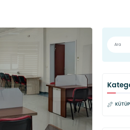
Katego
KÜTÜP