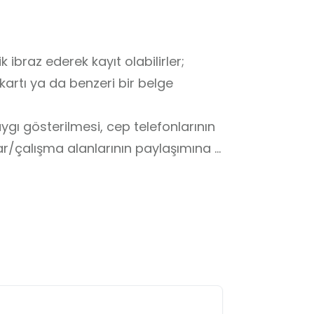
ibraz ederek kayıt olabilirler; 
artı ya da benzeri bir belge 
gı gösterilmesi, cep telefonlarının 
yar/çalışma alanlarının paylaşımına 
anmamış olsa da, bölgede benzer 
fta içi 08:00–20:00 aralığında 
e telefonla teyit edilmesi tavsiye 
l medya üzerinden duyurulabilir, 
e değişiklik olabilir.