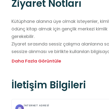
Ziyaret Notları
Kütüphane alanına üye olmak isteyenler, kimlik 
ödünç kitap almak için gençlik merkezi kimlik k
gerekebilir.

Ziyaret sırasında sessiz çalışma alanlarına say
sessize alınması ve birlikte kullanılan bilgisa
özen gösterilmesi önerilir.

Daha Fazla Görüntüle
Güncel çalışma saatleri resmî olarak yayınl
gençlik merkezi kütüphanelerinin genellikle ha
İletişim Bilgileri
hizmet verdiği görülmektedir. Ziyaret öncesind
edilir.

Etkinlik günleri ve özel çalışma saatleri sosya
özellikle sınav dönemlerinde çalışma saatlerind
İNTERNET ADRESI