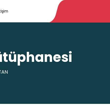
tişim
Kütüphanesi
TAN