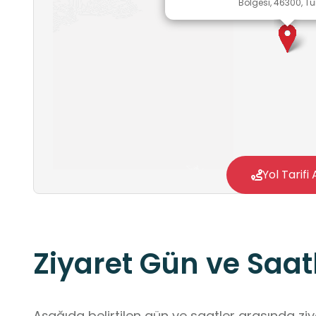
Bölgesi, 46300, Tü
Yol Tarifi 
Ziyaret Gün ve Saatl
Aşağıda belirtilen gün ve saatler arasında ziya