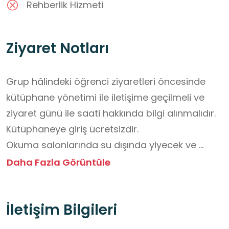
Rehberlik Hizmeti
Ziyaret Notları
Grup hâlindeki öğrenci ziyaretleri öncesinde 
kütüphane yönetimi ile iletişime geçilmeli ve 
ziyaret günü ile saati hakkında bilgi alınmalıdır.

Kütüphaneye giriş ücretsizdir.

Okuma salonlarında su dışında yiyecek ve 
içecek tüketilmemelidir.

Daha Fazla Görüntüle
Kütüphane içinde cep telefonuyla 
konuşulmamalıdır.

İletişim Bilgileri
Okuyucu salonlarında ve koridorlarda yüksek 
sesle konuşulmamalıdır.
