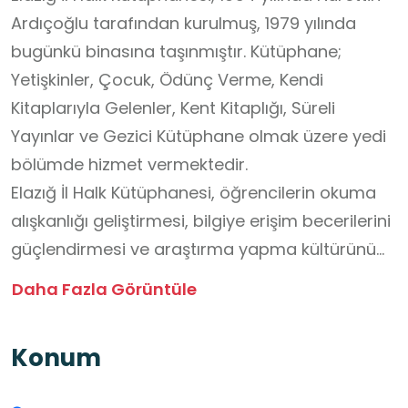
Ardıçoğlu tarafından kurulmuş, 1979 yılında
bugünkü binasına taşınmıştır. Kütüphane;
Yetişkinler, Çocuk, Ödünç Verme, Kendi
Kitaplarıyla Gelenler, Kent Kitaplığı, Süreli
Yayınlar ve Gezici Kütüphane olmak üzere yedi
bölümde hizmet vermektedir.
Elazığ İl Halk Kütüphanesi, öğrencilerin okuma
alışkanlığı geliştirmesi, bilgiye erişim becerilerini
güçlendirmesi ve araştırma yapma kültürünü
yerinde deneyimlemesi açısından ideal bir okul
Daha Fazla Görüntüle
dışı öğrenme ortamıdır. Öğrenciler, kütüphane
düzenini, bilgi kaynaklarını ve farklı yaş
Konum
gruplarına yönelik materyalleri yakından
tanıyarak bilgiye ulaşma yollarını öğrenirler.