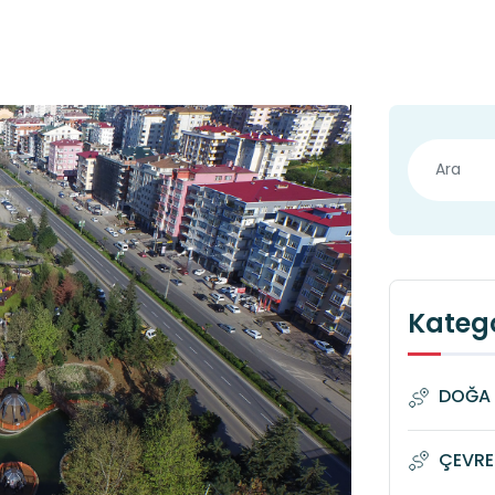
Katego
DOĞA 
ÇEVRE