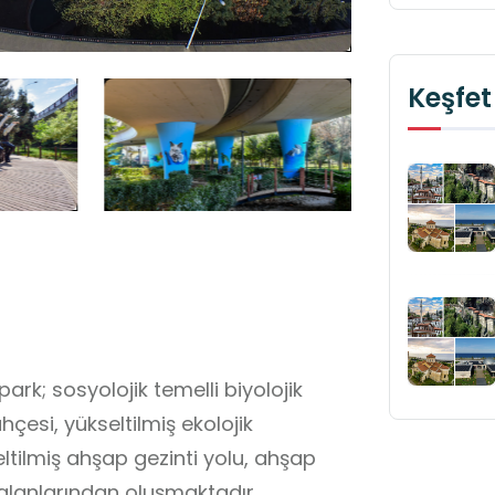
Keşfet
k; sosyolojik temelli biyolojik
çesi, yükseltilmiş ekolojik
ltilmiş ahşap gezinti yolu, ahşap
 alanlarından oluşmaktadır.