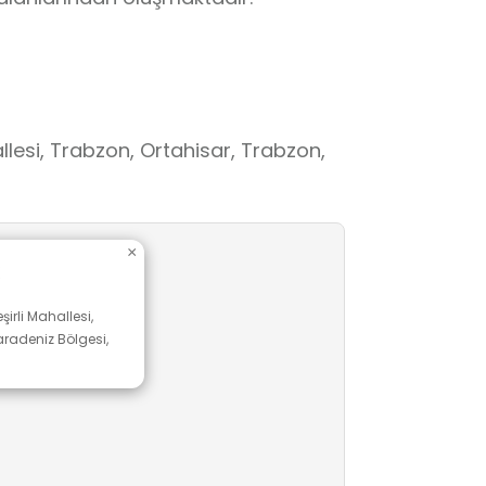
llesi, Trabzon, Ortahisar, Trabzon,
×
irli Mahallesi,
aradeniz Bölgesi,