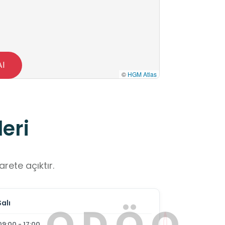
Al
©
HGM Atlas
eri
rete açıktır.
Salı
O
D
Ö
O
09:00 - 17:00