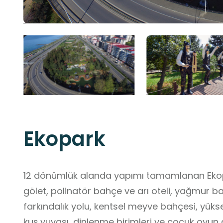
Ekopark
12 dönümlük alanda yapımı tamamlanan Ekopar
gölet, polinatör bahçe ve arı oteli, yağmur bah
farkındalık yolu, kentsel meyve bahçesi, yükse
kuş yuvası, dinlenme birimleri ve çocuk oyun