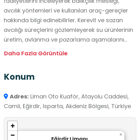
faaliyetlerini inceleyerek balıkçılık mesleği,
avcılık yöntemleri ve kullanılan araç-gereçler
hakkında bilgi edinebilirler. Kerevit ve sazan
avcılığı süreçlerini gözlemleyerek su ürünlerinin
üretim, avlanma ve pazarlama aşamalarını
değerlendirebilir; göl ekosistemi, doğal
Daha Fazla Görüntüle
kaynakların sürdürülebilir kullanımı ve çevrenin
korunmasının önemi konusunda farkındalık
Konum
geliştirebilirler. Uygun koşullarda
gerçekleştirilecek tekne gezileri ise gölün doğal
Adres:
Liman Oto Kuaför, Atayolu Caddesi,
özelliklerinin ve kıyı ekosisteminin farklı bir bakış
Camii, Eğirdir, Isparta, Akdeniz Bölgesi, Türkiye
açısıyla incelenmesine katkı sağlayabilir.
+
−
×
Eğirdir Limanı