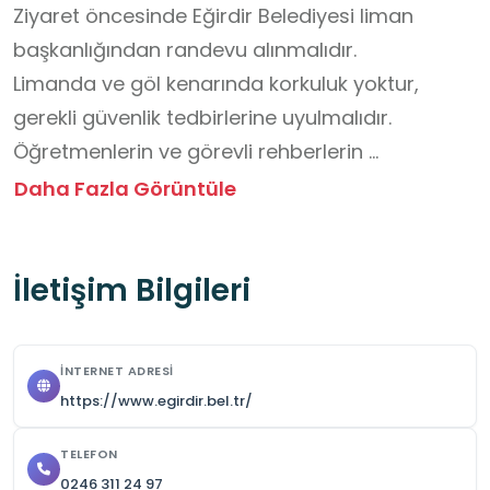
Ziyaret öncesinde Eğirdir Belediyesi liman 
başkanlığından randevu alınmalıdır.

Limanda ve göl kenarında korkuluk yoktur, 
gerekli güvenlik tedbirlerine uyulmalıdır. 

Öğretmenlerin ve görevli rehberlerin 
yönlendirme ve talimatlarına uyulmalıdır. 

Daha Fazla Görüntüle
Mevsim koşullarına uygun kıyafet ve ayakkabı 
giyilmelidir. 

İletişim Bilgileri
Şapka bulundurulmalıdır.
İNTERNET ADRESI
https://www.egirdir.bel.tr/
TELEFON
0246 311 24 97