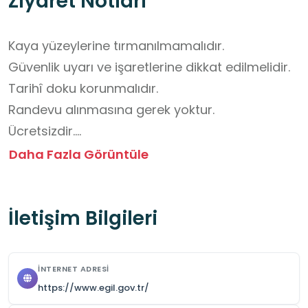
Ziyaret Notları
Kaya yüzeylerine tırmanılmamalıdır.

Güvenlik uyarı ve işaretlerine dikkat edilmelidir.

Tarihî doku korunmalıdır.

Randevu alınmasına gerek yoktur. 

Ücretsizdir.

Yiyecek içecek götürülebilir.

Daha Fazla Görüntüle
Çevre kirletilmemelidir.
İletişim Bilgileri
İNTERNET ADRESI
https://www.egil.gov.tr/