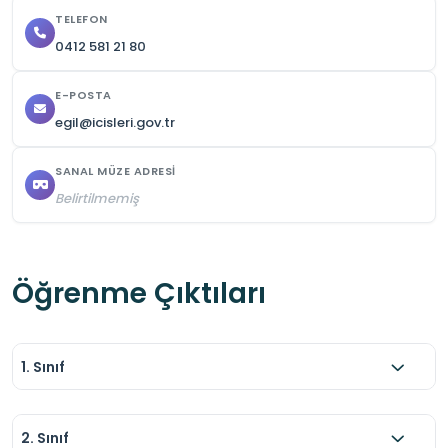
TELEFON
0412 581 21 80
E-POSTA
egil@icisleri.gov.tr
SANAL MÜZE ADRESI
Belirtilmemiş
Öğrenme Çıktıları
1. Sınıf
2. Sınıf