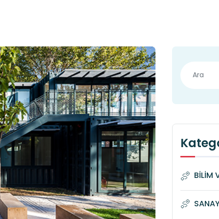
Katego
BİLİM 
SANAYİ