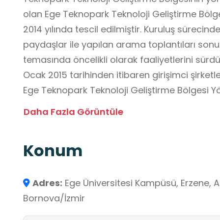
olan Ege Teknopark Teknoloji Geliştirme Bölge
2014 yılında tescil edilmiştir. Kuruluş sürecinde
paydaşlar ile yapılan arama toplantıları sonu
temasında öncelikli olarak faaliyetlerini sür
Ocak 2015 tarihinden itibaren girişimci şirket
Ege Teknopark Teknoloji Geliştirme Bölgesi Yön
ortaklı olup tamamı Ege Üniversitesi Rektörlüğ
Daha Fazla Görüntüle
İzmir’in dördüncü Teknoloji Geliştirme Bölges
başta yaşam bilimleri ve sağlık alanları olma
Konum
paydaşlar ile işbirliği ve sinerji halinde çalı
potansiyelini artırarak katma değeri yüksek ürün
istihdamın artmasını hedeflemektedir.
Adres:
Ege Üniversitesi Kampüsü, Erzene, A
Bornova/İzmir