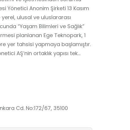
si Yönetici Anonim Şirketi 13 Kasım
 yerel, ulusal ve uluslararası
cunda “Yaşam Bilimleri ve Sağlık”
dürmesi planlanan Ege Teknopark, 1
lere yer tahsisi yapmaya başlamıştır.
etici AŞ’nin ortaklık yapısı tek
üne aittir.
i olarak kurulan Ege Teknopark,
k üzere İzmir ve Bölgede diğer
şarak Bölgenin Ar-Ge ve inovasyon
lerin geliştirilmesi ve nitelikli
nkara Cd. No:172/67, 35100