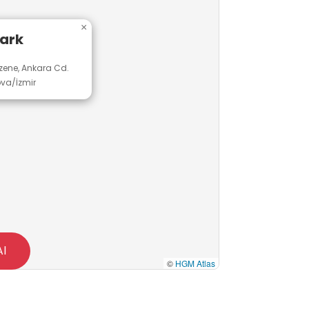
×
ark
zene, Ankara Cd.
ova/İzmir
Al
©
HGM Atlas