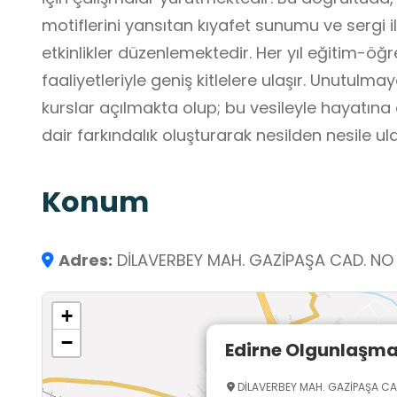
motiflerini yansıtan kıyafet sunumu ve sergi il
etkinlikler düzenlemektedir. Her yıl eğitim-öğ
faaliyetleriyle geniş kitlelere ulaşır. Unutulmaya
kurslar açılmakta olup; bu vesileyle hayatı
dair farkındalık oluşturarak nesilden nesile u
Konum
Adres:
DİLAVERBEY MAH. GAZİPAŞA CAD. NO 
+
−
Edirne Olgunlaşma 
DİLAVERBEY MAH. GAZİPAŞA CA