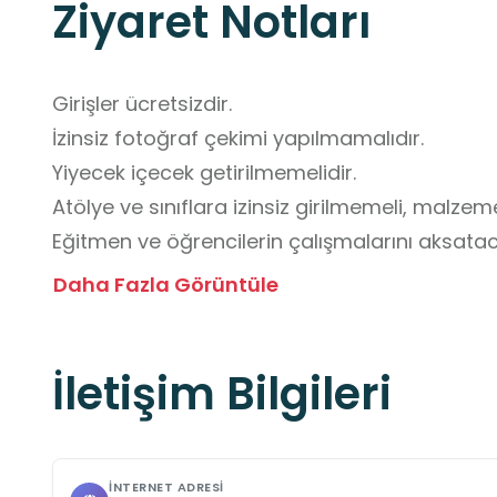
Ziyaret Notları
Girişler ücretsizdir. 

İzinsiz fotoğraf çekimi yapılmamalıdır. 

Yiyecek içecek getirilmemelidir.

Atölye ve sınıflara izinsiz girilmemeli, malze
Eğitmen ve öğrencilerin çalışmalarını aksatac
sergilenmemelidir.

Daha Fazla Görüntüle
Düşme ve yaralanma riskine karşı dikkatli olun
Ziyaret esnasında kurum görevlilerinin direktifl
İletişim Bilgileri
Gürültü yapılmamalı, çevreyi rahatsız edecek 
Grup ziyaretlerinden önce iletişime geçilerek 
İNTERNET ADRESI