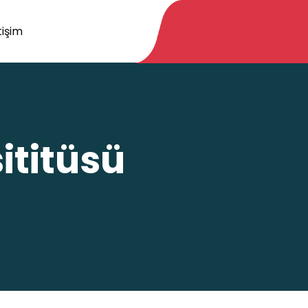
tişim
ititüsü