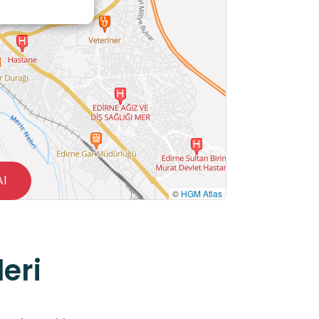
Al
©
HGM Atlas
eri