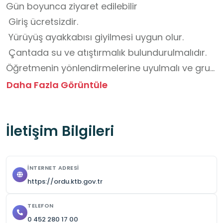
Gün boyunca ziyaret edilebilir

 Giriş ücretsizdir.

 Yürüyüş ayakkabısı giyilmesi uygun olur.

 Çantada su ve atıştırmalık bulundurulmalıdır.

Öğretmenin yönlendirmelerine uyulmalı ve grup 
hâlinde hareket edilmelidir.

Daha Fazla Görüntüle
 Temmuz–Ağustos ayları ziyaret için en elverişli 
dönemdir.
İletişim Bilgileri
İNTERNET ADRESI
https://ordu.ktb.gov.tr
TELEFON
0 452 280 17 00