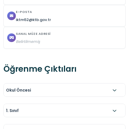
E-POSTA
iktm52@ktb.gov.tr
SANAL MÜZE ADRESI
Belirtilmemiş
Öğrenme Çıktıları
Okul Öncesi
1. Sınıf