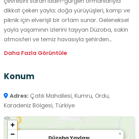
çevresini saran ladin–gürgen ormanlarıyla
dikkat çeken yayla; doğa yürüyüşleri, kamp ve
piknik için elverişli bir ortam sunar. Geleneksel
yayla yaşamının izlerini taşıyan Düzoba, sakin
atmosferi ve temiz havasıyla şehirden
uzaklaşmak isteyenler için ideal bir dinlenme
Daha Fazla Görüntüle
alanıdır. Bölge, yaz mevsiminde düzenlenen
çeşitli kültürel etkinlikler ve şenliklerle de
Konum
hareketlenerek yöre halkı ve turistleri bir araya
getirir. Yaşadığı yerin doğal güzelliklerini
Adres:
Çatılı Mahallesi, Kumru, Ordu,
yakından görmek, doğal ortamlarla ilgili bilgi
Karadeniz Bölgesi, Türkiye
sahibi olmak açısından uygun bir okul dışı
öğrenme ortamıdır.
+
−
×
Düzoba Yaylası