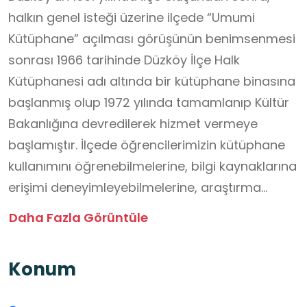
halkın genel isteği üzerine ilçede “Umumi
Kütüphane” açılması görüşünün benimsenmesi
sonrası 1966 tarihinde Düzköy İlçe Halk
Kütüphanesi adı altında bir kütüphane binasına
başlanmış olup 1972 yılında tamamlanıp Kültür
Bakanlığına devredilerek hizmet vermeye
başlamıştır. İlçede öğrencilerimizin kütüphane
kullanımını öğrenebilmelerine, bilgi kaynaklarına
erişimi deneyimleyebilmelerine, araştırma
tekniklerini uygulamalı görebilmelerine ve
Daha Fazla Görüntüle
okuma alışkanlıklarını geliştirebilmelerine imkan
sağlayan bir okul dışı öğrenme ortamı olma
Konum
özelliği taşımaktadır.