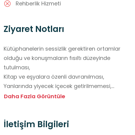
Rehberlik Hizmeti
Ziyaret Notları
Kütüphanelerin sessizlik gerektiren ortamlar 
olduğu ve konuşmaların fısıltı düzeyinde 
tutulması,

Kitap ve eşyalara özenli davranılması,

Yanlarında yiyecek içecek getirilmemesi,

Görevlilerin yönlendirmelerinin dikkatle 
Daha Fazla Görüntüle
dinlenilmesi,

Defter ve kalemlerini yanlarına alarak önemli 
İletişim Bilgileri
bilgileri not etmeleri konusunda öğrencilere ön 
bilgilendirme yapılması uygun olacaktır.