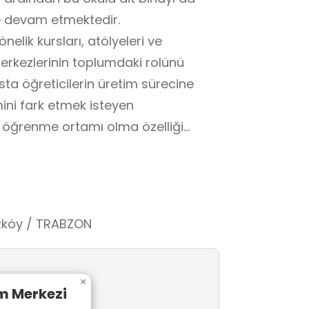
e devam etmektedir.
nelik kursları, atölyeleri ve
erkezlerinin toplumdaki rolünü
ta öğreticilerin üretim sürecine
ni fark etmek isteyen
şı öğrenme ortamı olma özelliği
zköy / TRABZON
×
m Merkezi