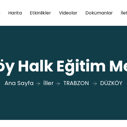
a
Harita
Etkinlikler
Videolar
Dokümanlar
İle
y Halk Eğitim M
Ana Sayfa
İller
TRABZON
DÜZKÖY