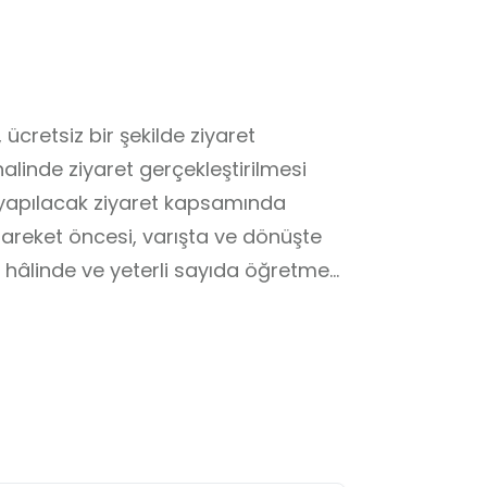
ücretsiz bir şekilde ziyaret 
linde ziyaret gerçekleştirilmesi 
 yapılacak ziyaret kapsamında 
areket öncesi, varışta ve dönüşte 
 hâlinde ve yeterli sayıda öğretmen 
laşım araçları önceden kontrol 
nda düzenli ilerleme sağlanacaktır. 
lere ancak görevlilerin izni ve 
ıkışları, toplanma noktaları ve 
ncilere açıklanacaktır. Sağlık 
gerekli önlemler alınacak, tüm 