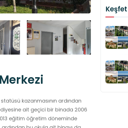
Keşfet
 Merkezi
çe statüsü kazanmasının ardından
diyesine ait geçici bir binada 2006
2013 eğitim öğretim döneminde
n ardından bu okula ait binayı da