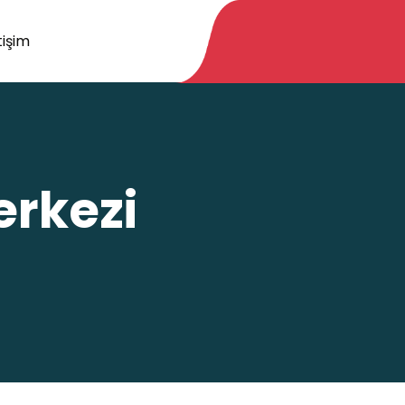
tişim
erkezi