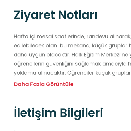
Ziyaret Notları
Hafta içi mesai saatlerinde, randevu alınarak, 
edilebilecek olan  bu mekana; küçük gruplar ha
daha uygun olacaktır. Halk Eğitim Merkezi’ne
öğrencilerin güvenliğini sağlamak amacıyla h
yoklama alınacaktır. Öğrenciler küçük gruplar
refakatinde yönlendirilecektir. Güzergâh ve u
Daha Fazla Görüntüle
edilecek, bina giriş ve ortak kullanım alanları
Atölye, makine ve benzeri risk barındıran bölüm
İletişim Bilgileri
öğretmen gözetimiyle girilecektir. Acil durum ç
tahliye prosedürleri önceden belirlenerek öğre
durumu özel dikkat gerektiren öğrenciler için 