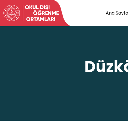
Ana Sayf
Düzkö