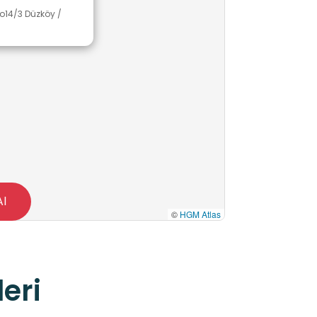
o14/3 Düzköy /
Al
©
HGM Atlas
eri