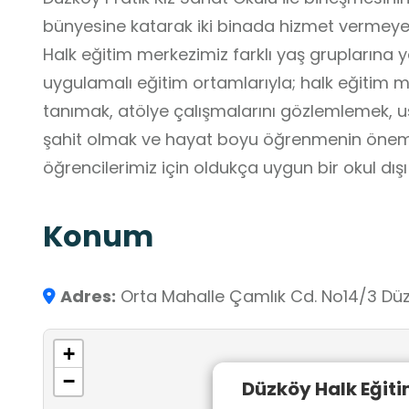
bünyesine katarak iki binada hizmet vermey
Halk eğitim merkezimiz farklı yaş gruplarına yö
uygulamalı eğitim ortamlarıyla; halk eğitim m
tanımak, atölye çalışmalarını gözlemlemek, us
şahit olmak ve hayat boyu öğrenmenin önemi
öğrencilerimiz için oldukça uygun bir okul dı
taşımaktadır.
Konum
Adres:
Orta Mahalle Çamlık Cd. No14/3 Dü
+
−
Düzköy Halk Eğiti